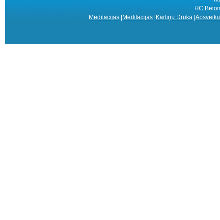
HC Betons
Meditācijas
|
Meditācijas
|
Kartiņu Druka
|
Apsveiku