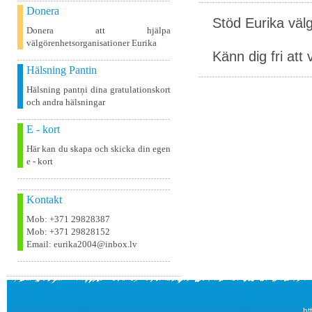
Donera
Stöd Eurika väl
Donera att hjälpa
välgörenhetsorganisationer Eurika
Känn dig fri att 
Hälsning Pantin
Hälsning pantņi dina gratulationskort
och andra hälsningar
E - kort
Här kan du skapa och skicka din egen
e - kort
Kontakt
Mob: +371 29828387
Mob: +371 29828152
Email: eurika2004@inbox.lv
ht