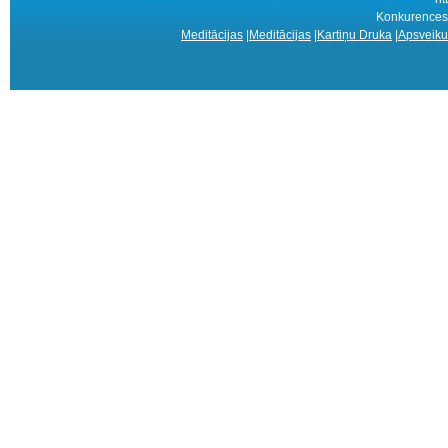
Konkurences 
Meditācijas
|
Meditācijas
|
Kartiņu Druka
|
Apsveiku