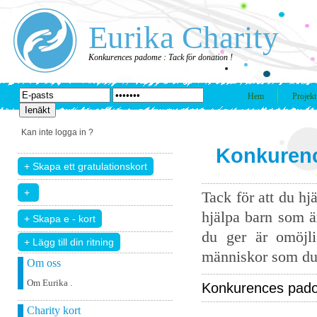
Eurika Charity
Konkurences padome : Tack för donation !
Hem
Projekt
Kan inte logga in ?
Konkurenc
Tack för att du hj
hjälpa barn som ä
du ger är omöjli
+ Lägg till din ritning
människor som du 
Om oss
Om Eurika .
Konkurences padom
Charity kort