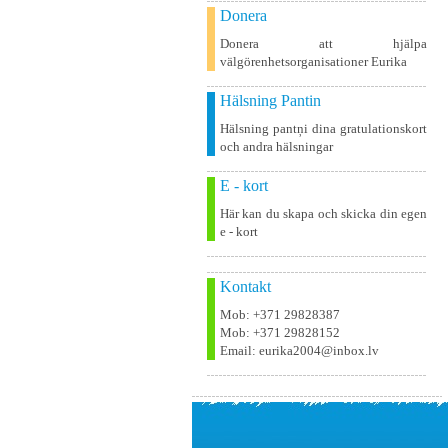
Donera
Donera att hjälpa
välgörenhetsorganisationer Eurika
Hälsning Pantin
Hälsning pantņi dina gratulationskort
och andra hälsningar
E - kort
Här kan du skapa och skicka din egen
e - kort
Kontakt
Mob: +371 29828387
Mob: +371 29828152
Email: eurika2004@inbox.lv