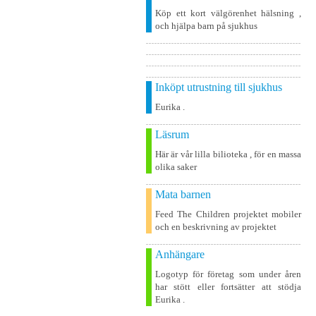
Köp ett kort välgörenhet hälsning ,
och hjälpa barn på sjukhus
Inköpt utrustning till sjukhus
Eurika .
Läsrum
Här är vår lilla bilioteka , för en massa
olika saker
Mata barnen
Feed The Children projektet mobiler
och en beskrivning av projektet
Anhängare
Logotyp för företag som under åren
har stött eller fortsätter att stödja
Eurika .