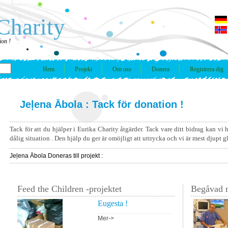
Charity
ion !
Hem
Projekt
Om oss
Donera
Registrera dig
Jeļena Ābola : Tack för donation !
Tack för att du hjälper i Eurika Charity åtgärder. Tack vare ditt bidrag kan vi
dålig situation . Den hjälp du ger är omöjligt att uttrycka och vi är mest djupt 
Jeļena Ābola Doneras till projekt :
Feed the Children -projektet
Begåvad m
Eugesta !
Mer->