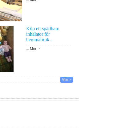
Köp ett spädbarn
inhalator för
hemmabruk .
...
Mer->
Mer->