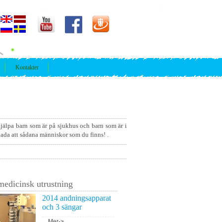
Kontakter
 hjälpa barn som är på sjukhus och barn som är i
glada att sådana människor som du finns! .
edicinsk utrustning
2014 andningsapparat
och 3 sängar
...
Mer->