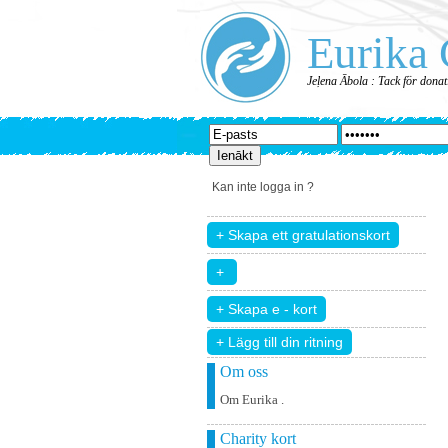
Eurika 
Jeļena Ābola : Tack för donat
Kan inte logga in ?
+ Lägg till din ritning
Om oss
Om Eurika .
Charity kort