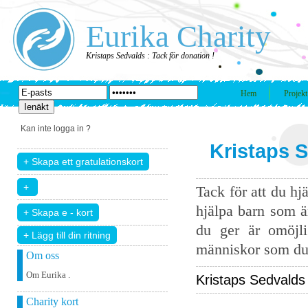
Eurika Charity
Kristaps Sedvalds : Tack för donation !
Hem
Projekt
Kan inte logga in ?
Kristaps S
Tack för att du hj
hjälpa barn som ä
du ger är omöjli
+ Lägg till din ritning
människor som du 
Om oss
Om Eurika .
Kristaps Sedvalds D
Charity kort