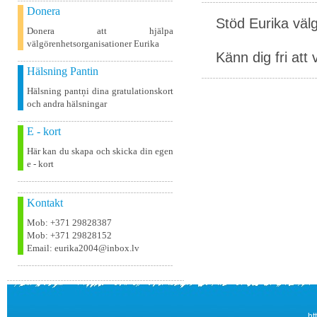
Donera
Stöd Eurika väl
Donera att hjälpa
välgörenhetsorganisationer Eurika
Känn dig fri att 
Hälsning Pantin
Hälsning pantņi dina gratulationskort
och andra hälsningar
E - kort
Här kan du skapa och skicka din egen
e - kort
Kontakt
Mob: +371 29828387
Mob: +371 29828152
Email: eurika2004@inbox.lv
ht