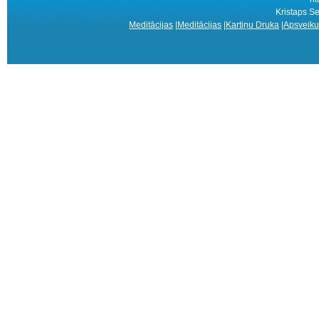
Kristaps Se
Meditācijas
|
Meditācijas
|
Kartiņu Druka
|
Apsveiku