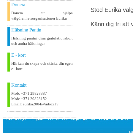
Donera
Stöd Eurika väl
Donera att hjälpa
välgörenhetsorganisationer Eurika
Känn dig fri att 
Hälsning Pantin
Hälsning pantņi dina gratulationskort
och andra hälsningar
E - kort
Här kan du skapa och skicka din egen
e - kort
Kontakt
Mob: +371 29828387
Mob: +371 29828152
Email: eurika2004@inbox.lv
ht