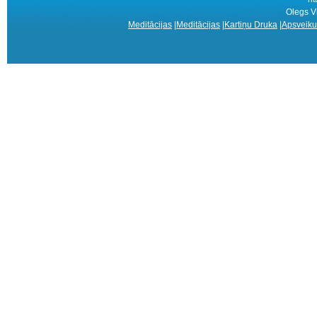
Olegs Vi
Meditācijas
|
Meditācijas
|
Kartiņu Druka
|
Apsveiku