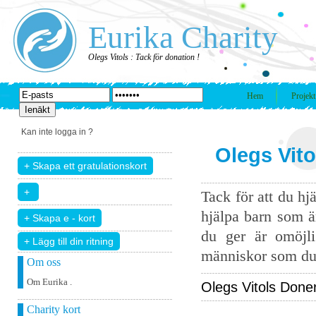
Eurika Charity
Olegs Vitols : Tack för donation !
Hem
Projekt
Kan inte logga in ?
Olegs Vito
Tack för att du hj
hjälpa barn som ä
du ger är omöjli
+ Lägg till din ritning
människor som du 
Om oss
Om Eurika .
Olegs Vitols Donera
Charity kort