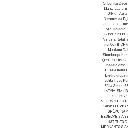
Gribonika
Dace
Mārīte Laure
E
Slivka
Marta
Neverovska
Egi
Grudule
Kristīn
Aija Meldere
L
Gunta
ģirts kal
Meldera
Natālij
Inta Oša
INDRA
Merdane
Dai
Šternbergs
Indr
aģentūra
Kristīn
Madara Ante
J
Dūšele
Indra 
Biedru grupa 
Lolita
Inese Ku
Elīna Strode
S
LATVIA. SIA
LĪ
SAEIMA
Z
VECUMNIEKU 
Services CVBA
BRĒĶU NAMI
BESECKE SIA
B
INSTITŪTS DI
MERKANTS SIA