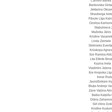
Carmon Barley
Bankovska
Gint
Jektarina
Oksan
Strauberga
Ivet
Pāvule
Līga Kaln
Ozoliņa-Karlson
Stabulniece
Mažeika
Jānis
Kristine Vasariet
Linda Ziemele
Strēlnieks
Everit
Krūskopa
Agnes
Ilze Ramiņa
Ald
Lita Elferte
Biru
Kazina
Ineta 
Vladimirs
Jeļena
Ilze Anspoka
Līg
Inese Rudz
Jaundžeikare
In
Bluķe
Andrejs Vas
Zane Vaļūna
Aļi
Baiba Kalpiša
Diāna Zaharevs
SIA
Vilnis Dzē
Kristīne Kudu