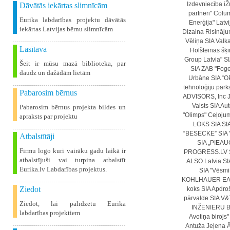
Izdevniecība iŽ
Dāvātās iekārtas slimnīcām
partneri"
Colum
Eurika labdarības projektu dāvātās
Enerģija"
Latvi
iekārtas Latvijas bērnu slimnīcām
Dizaina Risināju
Vēliņa
SIA Valka
Lasītava
Holšteinas šķi
Group Latvia"
SI
Šeit ir mūsu mazā biblioteka, par
SIA
ZAB "Fogel
daudz un dažādām lietām
Urbāne
SIA “
tehnoloģiju park
Pabarosim bērnus
ADVISORS, Inc
Valsts SIA Aut
Pabarosim bērnus projekta bildes un
"Olimps"
Ceļojum
apraksts par projektu
LOKS SIA
SI
“BESECKE”
SIA 
Atbalstītāji
SIA „PIEA
Firmu logo kuri vairāku gadu laikā ir
PROGRESS.LV
atbalstījuši vai turpina atbalstīt
ALSO Latvia SI
Eurika.lv Labdarības projektus.
SIA "Vēsmi
KOHLHAUER EA
Ziedot
koks
SIA Apdro
pārvalde
SIA V
Ziedot, lai palīdzētu Eurika
INŽENIERU B
labdarības projektiem
Avotiņa birojs"
Antuža
Jeļena 