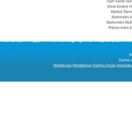
Gym
Santa Sal
Inese Eisāne
H
Mārtiņš Šter
Barkovskis
M
Barkovskis
Matī
Ritums
Indra 
h
Eurika 
Meditācijas
|
Meditācijas
|
Kartiņu Druka
|
Apsveiku