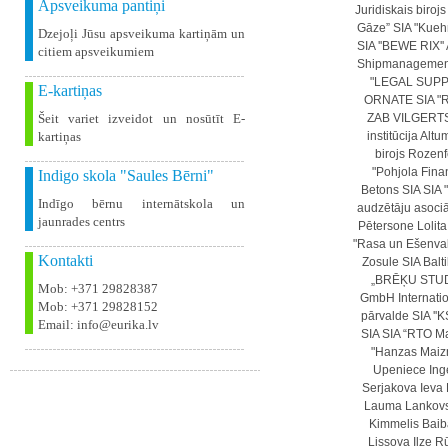
Apsveikuma pantiņi
Juridiskais biroj
Gāze”
SIA "Kueh
Dzejoļi Jūsu apsveikuma kartiņām un
SIA ''BEWE RIX''
citiem apsveikumiem
Shipmanagemen
"LEGAL SUP
E-kartiņas
ORNATE
SIA 
Šeit variet izveidot un nosūtīt E-
ZAB VILGERT
kartiņas
institūcija Altu
birojs Rozenf
"Pohjola Fina
Indigo skola "Saules Bērni"
Betons SIA
SIA 
Indīgo bērnu internātskola un
audzētāju asociā
jaunrades centrs
Pētersone
Lolit
"Rasa un Ešenva
Kontakti
Zosule
SIA Balt
„BRĒĶU STUD
Mob: +371 29828387
GmbH Internation
Mob: +371 29828152
pārvalde
SIA ''K
Email: info@eurika.lv
SIA
SIA “RTO M
"Hanzas Maiz
Upeniece
Ing
Serjakova
Ieva
Lauma Lankovsk
Kimmelis
Baib
Lissova
Ilze
Rū