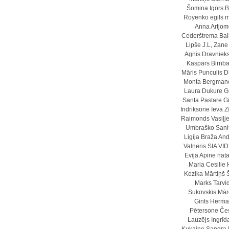
Šomina
Igors 
Royenko
egils 
Anna Artjo
Cederštrema
Bai
Lipše
J.L,
Zane 
Agnis Dravniek
Kaspars Birnb
Māris Punculis
D
Monta Bergman
Laura Dukure
G
Santa Pastare
G
Indriksone
Ieva Z
Raimonds Vasiļj
Umbraško
Sani
Ligija Braža
And
Valneris
SIA VI
Evija Apine
nata
Maria Cesilie
Kezika
Mārtiņš 
Marks Tarvi
Sukovskis
Mār
Gints Herma
Pētersone
Čes
Lauzējs
Ingrīd