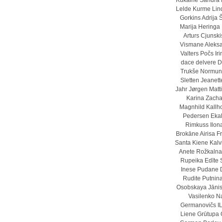
Kukaine
Sandra M
Lelde Kurme
Lin
Gorkins
Adrija 
Marija Heringa
Arturs Cjunski
Vismane
Aleksa
Valters Počs
Ir
dace delvere
D
Trukše
Normund
Sletten
Jeanett
Jahr
Jørgen Matti
Karina Zacha
Magnhild Kallh
Pedersen
Eka
Rimkuss
Ilo
Brokāne
Airisa 
Santa Kiene
Kalvi
Anete Rožkalna
Rupeika
Edīte 
Inese Pudane
Rudite Putnin
Osobskaya
Jāni
Vasilenko
N
Germanovičs
I
Liene Grūtupa