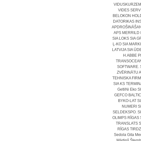
VIDUSKURZEME
VIDES SERVI
BELOKON HOLD
DATORIKAS INS
APDROŠINĀŠAN
APS MERRILD 
SIA
LOKS SIA
GR
Ļ-KO SIA
MARKIT
LATVIJA SIA
ŪDE
H.ABBE 
TRANSOCEAN 
SOFTWARE. 
ZVĒRINĀTU 
TEHNISKA FIRM
SIA
KS TERMINA
GetliNi Eko S
GEFCO BALTIC
BYKO-LAT SI
NUMERI S
SELDEKSPO. SI
OLIMPS RĪGAS 
TRANSLATS S
RĪGAS TIRD
Sedola
Gita M
Mārtiņš Štern