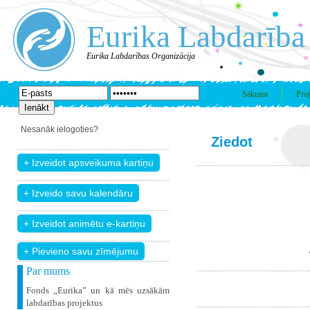
Eurika Labdarība
Eurika Labdarības Organizācija
Sākums
Proj
Nesanāk ielogoties?
Ziedot
+ Pievieno savu zīmējumu
Par mums
Fonds „Eurika” un kā mēs uzsākām
labdarības projektus