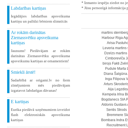
* Izmanto iespēju ziedot no j
Labdarības kartiņas
* Jūsu personīgā informācija 
Iegādājies labdarības apsveikuma
kartiņu un palīdzi bērniem slimnīcās
Ar rokām darinātas
martins sternber
Ziemassvētku apsveikuma
Harbour Riga
Ag
kartiņas
Arisa Pastuh
Leveria
martins 
Jaunums! Piedāvājam ar rokām
Dzelzs
martins
darinātas Ziemassvētku apsveikuma
Cimboreviča
J
apsveikumu kartiņas ar ornamentiem!
birojs Fakti
Zvēr
Pudule
Marta 
Smiekli ārstē!
Diana Šalgūna
Inga Filipova
V
Sadarbībā ar origami.lv no šiem
Arturs Skroderi
zīmējumiem mēs piedāvājam
Aija Legzdiņ
izgatavot labdarīgas dāvanas!
Kempela
Irīna B
Bogdanecs
SIA 
E kartiņas
Aldonis Gustavs
Eurika piedāvā uzņēmumiem izveidot
Sentis Strods
flash elektroniskās apsveikuma
Bremmere
SI
kartiņas
Bombara
Indra 
Recruitment L