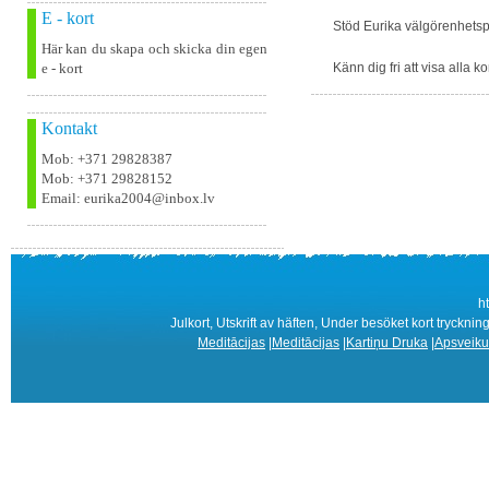
E - kort
Stöd Eurika välgörenhetsp
Här kan du skapa och skicka din egen
e - kort
Känn dig fri att visa alla k
Kontakt
Mob: +371 29828387
Mob: +371 29828152
Email: eurika2004@inbox.lv
h
Julkort, Utskrift av häften, Under besöket kort tryckning,
Meditācijas
|
Meditācijas
|
Kartiņu Druka
|
Apsveiku