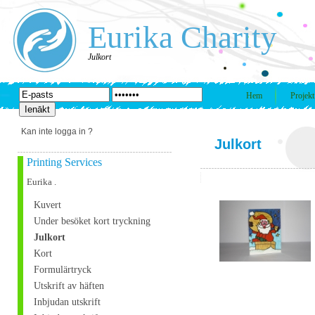
Eurika Charity
Julkort
Hem
Projekt
Kan inte logga in ?
Julkort
Printing Services
Eurika .
Kuvert
Under besöket kort tryckning
Julkort
Kort
Formulärtryck
Utskrift av häften
Inbjudan utskrift