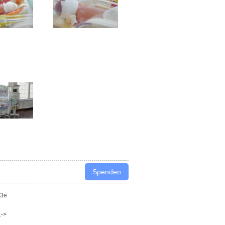
03e
.->