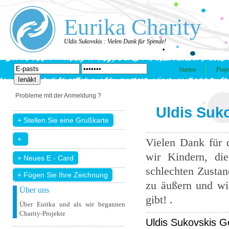
Eurika Charity
Uldis Sukovskis : Vielen Dank für Spende!
Starten
Proje
Probleme mit der Anmeldung ?
Uldis Suko
Vielen Dank für 
wir Kindern, di
schlechten Zustand
+ Fügen Sie Ihre Zeichnung
zu äußern und wir
Über uns
gibt! .
Über Eurika und als wir begannen
Charity-Projekte
Uldis Sukovskis G