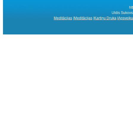
ht
Uldis Sukovs
Meditācijas
|
Meditācijas
|
Kartiņu Druka
|
Apsveiku