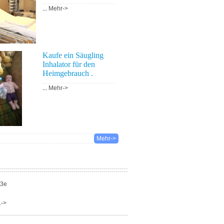
...
Mehr->
Kaufe ein Säugling
Inhalator für den
Heimgebrauch .
...
Mehr->
Mehr->
03e
.->