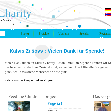
Charity
für Spende!
Starten
Projekte
Über uns
Spenden
Registrie
Kalvis Zušovs : Vielen Dank für Spende!
Vielen Dank für die in Eurika Charity Aktion. Dank Ihrer Spende können wir Ki
die in einem schlechten Zustand sind, zu helfen . Die Hilfe, die Sie geben,
glücklich , dass solche Menschen wie Sie gibt! .
Kalvis Zušovs Gespendet zu Projekt :
Feed the Children ` project`
Das vorge
Eugesta !
Mehr->