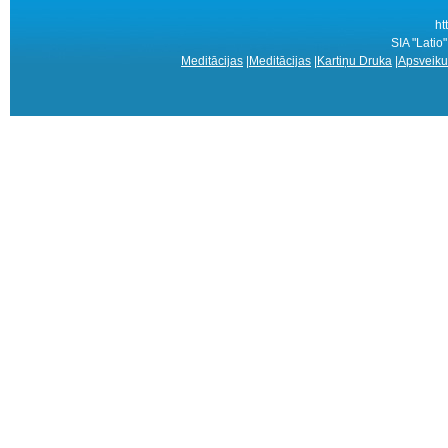
ht
SIA "Latio
Meditācijas
|
Meditācijas
|
Kartiņu Druka
|
Apsveiku