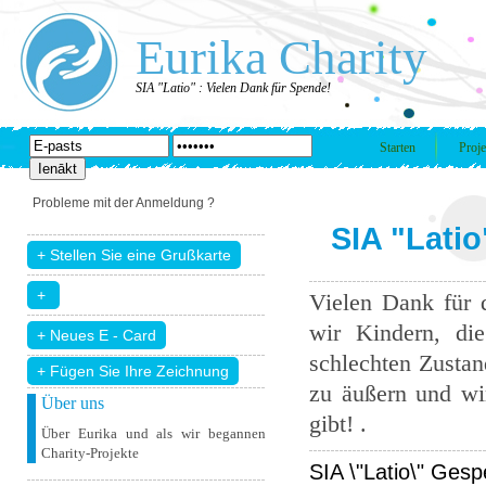
Eurika Charity
SIA "Latio" : Vielen Dank für Spende!
Starten
Proje
Probleme mit der Anmeldung ?
SIA "Latio
Vielen Dank für 
wir Kindern, di
schlechten Zustand
+ Fügen Sie Ihre Zeichnung
zu äußern und wir
Über uns
gibt! .
Über Eurika und als wir begannen
Charity-Projekte
SIA \"Latio\" Gesp