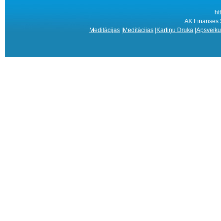
ht
AK Finanses S
Meditācijas
|
Meditācijas
|
Kartiņu Druka
|
Apsveiku