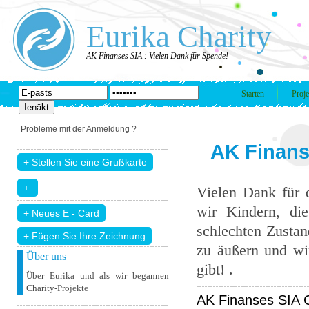
Eurika Charity
AK Finanses SIA : Vielen Dank für Spende!
Starten
Proje
Probleme mit der Anmeldung ?
AK Finans
Vielen Dank für 
wir Kindern, di
schlechten Zustand
+ Fügen Sie Ihre Zeichnung
zu äußern und wir
Über uns
gibt! .
Über Eurika und als wir begannen
Charity-Projekte
AK Finanses SIA G