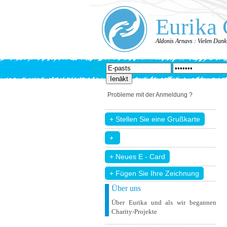
Eurika 
Aldonis Arnavs : Vielen Dank
Probleme mit der Anmeldung ?
+ Fügen Sie Ihre Zeichnung
Über uns
Über Eurika und als wir begannen
Charity-Projekte