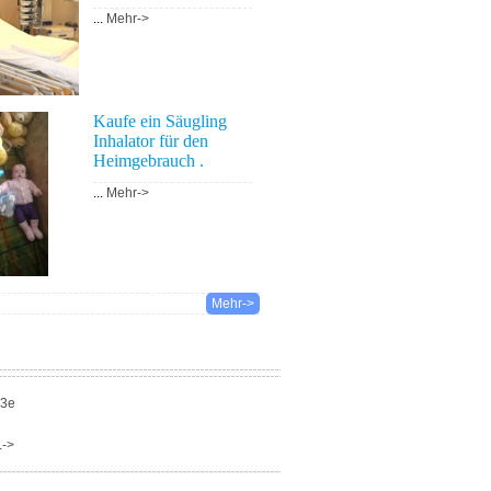
...
Mehr->
Kaufe ein Säugling
Inhalator für den
Heimgebrauch .
...
Mehr->
Mehr->
03e
.->