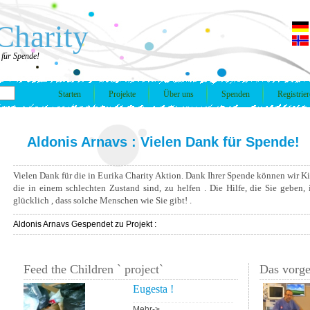
Charity
 für Spende!
Starten
Projekte
Über uns
Spenden
Registrie
Aldonis Arnavs : Vielen Dank für Spende!
Vielen Dank für die in Eurika Charity Aktion. Dank Ihrer Spende können wir Ki
die in einem schlechten Zustand sind, zu helfen . Die Hilfe, die Sie geben,
glücklich , dass solche Menschen wie Sie gibt! .
Aldonis Arnavs Gespendet zu Projekt :
Feed the Children ` project`
Das vorge
Eugesta !
Mehr->