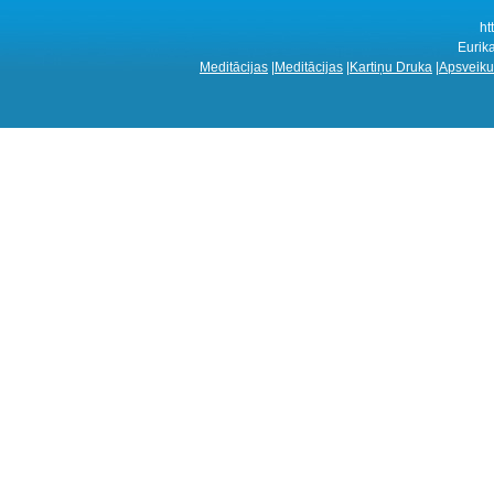
ht
Eurik
Meditācijas
|
Meditācijas
|
Kartiņu Druka
|
Apsveiku