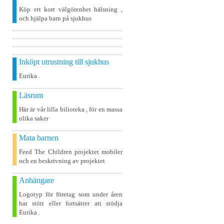
Köp ett kort välgörenhet hälsning ,
och hjälpa barn på sjukhus
Inköpt utrustning till sjukhus
Eurika .
Läsrum
Här är vår lilla bilioteka , för en massa
olika saker
Mata barnen
Feed The Children projektet mobiler
och en beskrivning av projektet
Anhängare
Logotyp för företag som under åren
har stött eller fortsätter att stödja
Eurika .