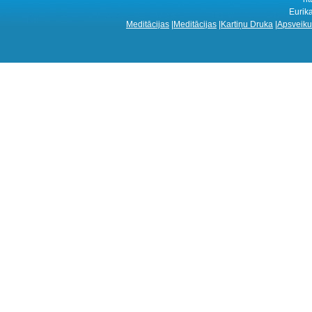
Eurik
Meditācijas
|
Meditācijas
|
Kartiņu Druka
|
Apsveiku