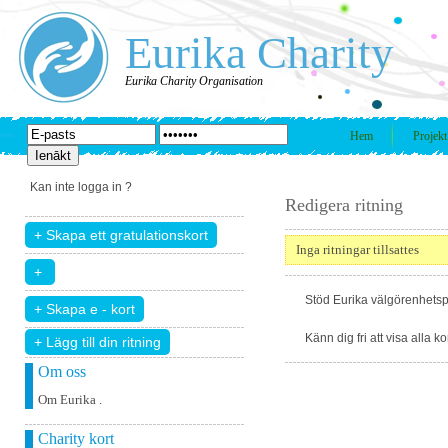
Eurika Charity
Eurika Charity Organisation
Hem
Projekt
Kan inte logga in ?
Redigera ritning
Inga ritningar tillsattes
Stöd Eurika välgörenhetsp
Känn dig fri att visa alla k
+ Lägg till din ritning
Om oss
Om Eurika .
Charity kort