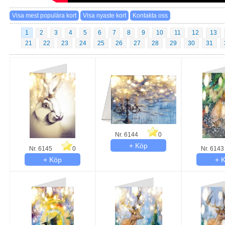
1
2
3
4
5
6
7
8
9
10
11
12
13
21
22
23
24
25
26
27
28
29
30
31
Nr. 6144
0
Nr. 6145
0
Nr. 6143