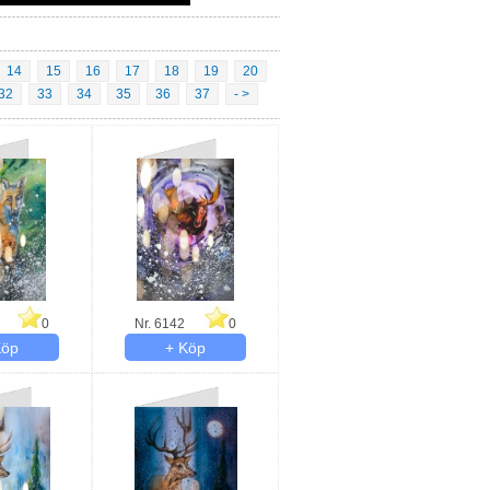
14
15
16
17
18
19
20
32
33
34
35
36
37
- >
0
Nr. 6142
0