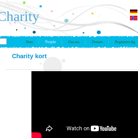
Charity
Hem
Projekt
Om oss
Donera
Registrera dig
Charity kort