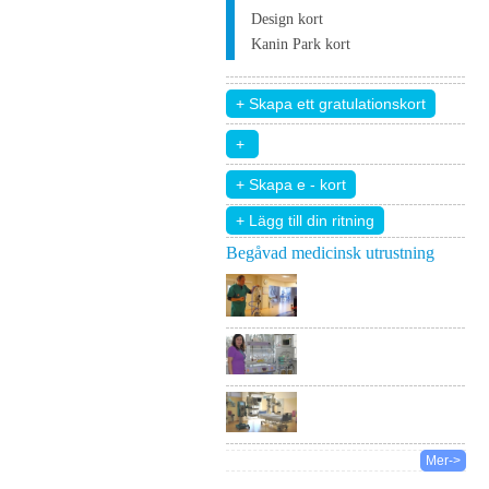
Design kort
Kanin Park kort
+ Lägg till din ritning
Begåvad medicinsk utrustning
Mer->