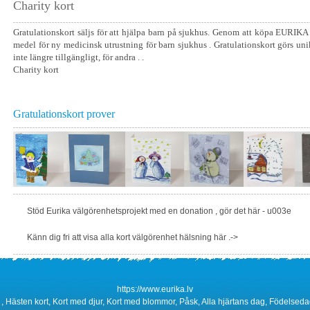
Charity kort
Gratulationskort säljs för att hjälpa barn på sjukhus. Genom att köpa EURIKA . 
medel för ny medicinsk utrustning för barn sjukhus . Gratulationskort görs uni
inte längre tillgängligt, för andra . .
Charity kort
Gratulationskort prover
Stöd Eurika välgörenhetsprojekt med en donation , gör det här - u003e
Känn dig fri att visa alla kort välgörenhet hälsning här .->
https://www.eurika.lv
, , , Hästen kort, Kort med djur, Kort med blommor, Påsk, Alla hjärtans dag, Födelsedag,