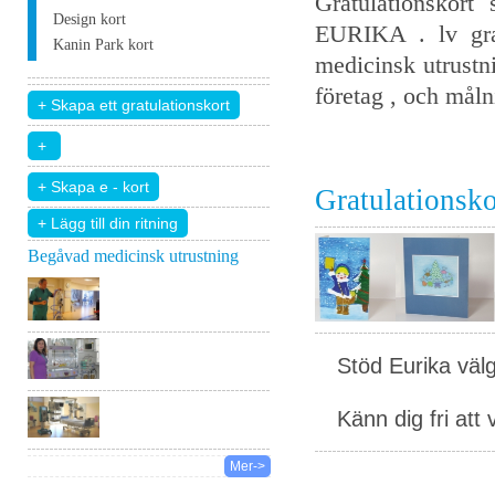
Gratulationskort
Design kort
EURIKA . lv grat
Kanin Park kort
medicinsk utrustni
företag , och målni
Gratulationsko
+ Lägg till din ritning
Begåvad medicinsk utrustning
Stöd Eurika väl
Känn dig fri att 
Mer->