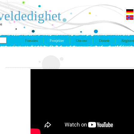
veldedighet
on
Forsiden
Prosjekter
Om oss
Donere
Registre