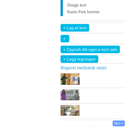
Design kort
Kanin Park kortene
+ Legg tegningen
Begavet medisinsk utstyr
Mer->