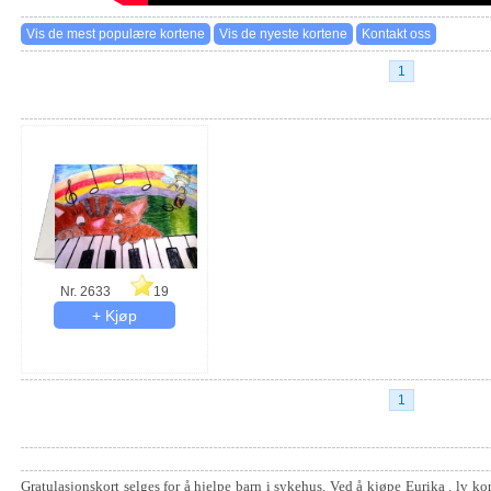
1
Nr. 2633
19
1
Gratulasjonskort selges for å hjelpe barn i sykehus. Ved å kjøpe Eurika . lv kor