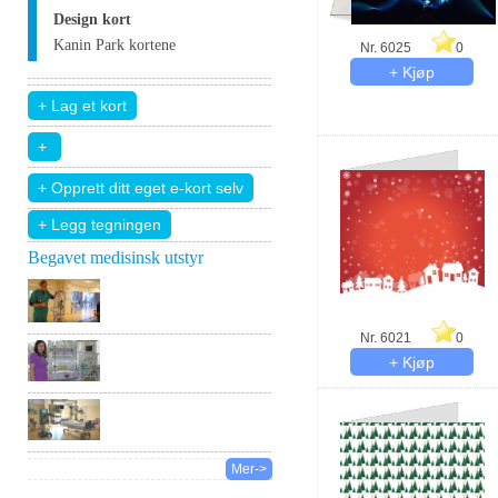
Design kort
Kanin Park kortene
Nr. 6025
0
+ Legg tegningen
Begavet medisinsk utstyr
Nr. 6021
0
Mer->