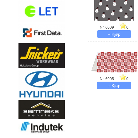
Nr. 6009
0
Nr. 6005
0