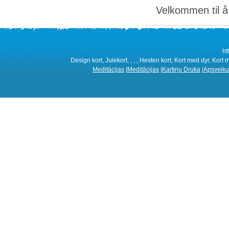
Velkommen til å 
ht
Design kort, Julekort, , , , Hesten kort, Kort med dyr, Kort 
Meditācijas
|
Meditācijas
|
Kartiņu Druka
|
Apsveiku