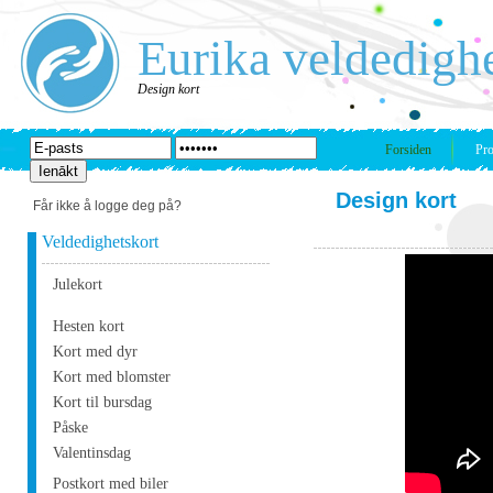
Eurika veldedigh
Design kort
Forsiden
Pro
Design kort
Får ikke å logge deg på?
Veldedighetskort
Julekort
Hesten kort
Kort med dyr
Kort med blomster
Kort til bursdag
Påske
Valentinsdag
Postkort med biler