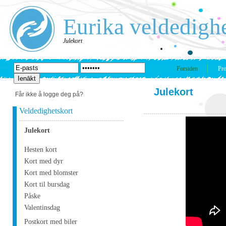
Eurika veldedigh
Julekort
Forsiden
Pro
Julekort
Får ikke å logge deg på?
Veldedighetskort
Julekort
Hesten kort
Kort med dyr
Kort med blomster
Kort til bursdag
Påske
Valentinsdag
Postkort med biler