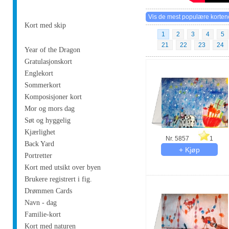
Kort med skip
1
2
3
4
5
21
22
23
24
Year of the Dragon
Gratulasjonskort
Englekort
Sommerkort
Komposisjoner kort
Mor og mors dag
Søt og hyggelig
Kjærlighet
Nr. 5857
1
Back Yard
Portretter
Kort med utsikt over byen
Brukere registrert i fig.
Drømmen Cards
Navn - dag
Familie-kort
Kort med naturen