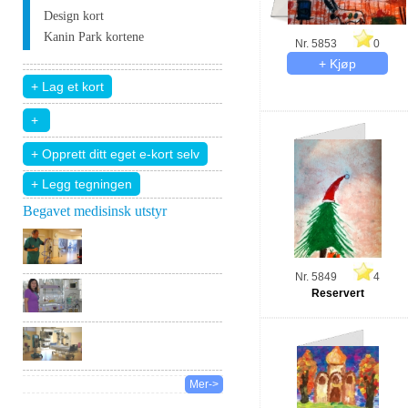
Design kort
Kanin Park kortene
Nr. 5853
0
+ Legg tegningen
Begavet medisinsk utstyr
Nr. 5849
4
Reservert
Mer->