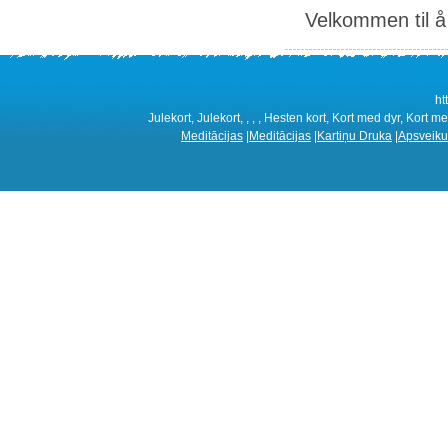
Velkommen til å 
ht
Julekort, Julekort, , , , Hesten kort, Kort med dyr, Kort m
Meditācijas
|
Meditācijas
|
Kartiņu Druka
|
Apsveiku