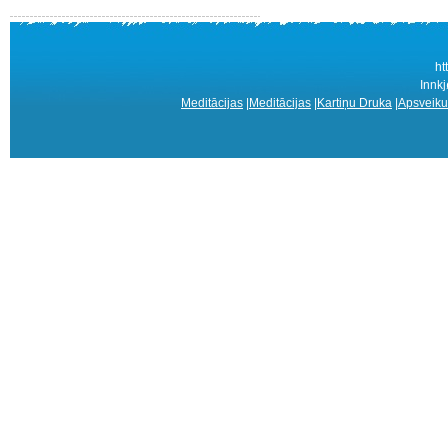
ht
Innkj
Meditācijas
|
Meditācijas
|
Kartiņu Druka
|
Apsveiku