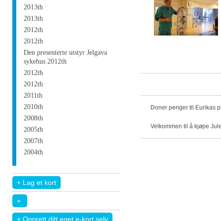
2013th
2013th
2012th
2012th
Den presenterte utstyr Jelgava
sykehus 2012th
2012th
2012th
2011th
2010th
Doner penger til Eurikas 
2008th
Velkommen til å kjøpe Jule
2005th
2007th
2004th