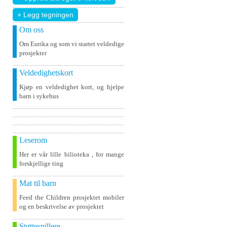
+ Legg tegningen
Om oss
Om Eurika og som vi startet veldedige
prosjekter
Veldedighetskort
Kjøp en veldedighet kort, og hjelpe
barn i sykehus
Leserom
Her er vår lille bilioteka , for mange
forskjellige ting
Mat til barn
Feed the Children prosjektet mobiler
og en beskrivelse av prosjektet
Støttespillere