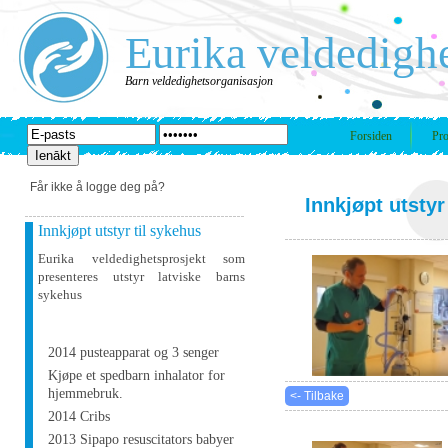
Eurika veldedigh
Barn veldedighetsorganisasjon
Forsiden
Pro
Får ikke å logge deg på?
Innkjøpt utstyr
Innkjøpt utstyr til sykehus
Eurika veldedighetsprosjekt som
presenteres utstyr latviske barns
sykehus
2014 pusteapparat og 3 senger
Kjøpe et spedbarn inhalator for
hjemmebruk.
<- Tilbake
2014 Cribs
2013 Sipapo resuscitators babyer