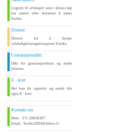
Logoen til selskapet som i årenes løp
har støttet eller fortsetter å støtte
Eurika .
Donere
Donere for å hjelpe
veldedighetsorganisasjoner Eurika
Gratulasjonsdikt
Dikt for gratulasjonskort og andre
hilsener
E - kort
Her kan du opprette og sende din
egen E - kort
Kontakt oss
Mob : 371 29828387
Email : Eurika2004@inbox.lv