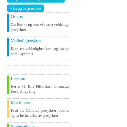
+ Legg tegningen
Om oss
Om Eurika og som vi startet veldedige
prosjekter
Veldedighetskort
Kjøp en veldedighet kort, og hjelpe
barn i sykehus
Leserom
Her er vår lille bilioteka , for mange
forskjellige ting
Mat til barn
Feed the Children prosjektet mobiler
og en beskrivelse av prosjektet
Støttespillere