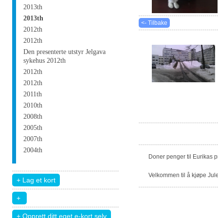
2013th
2013th
<- Tilbake
2012th
2012th
Den presenterte utstyr Jelgava
sykehus 2012th
2012th
2012th
2011th
2010th
2008th
2005th
2007th
2004th
Doner penger til Eurikas 
Velkommen til å kjøpe Jule