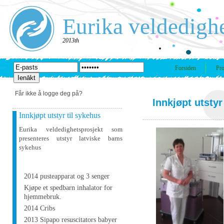
Eurika veldedigh
2013th
Forsiden
Pro
Får ikke å logge deg på?
Innkjøpt utstyr
Innkjøpt utstyr til sykehus
Eurika veldedighetsprosjekt som
presenteres utstyr latviske barns
sykehus
2014 pusteapparat og 3 senger
Kjøpe et spedbarn inhalator for
hjemmebruk.
2014 Cribs
2013 Sipapo resuscitators babyer