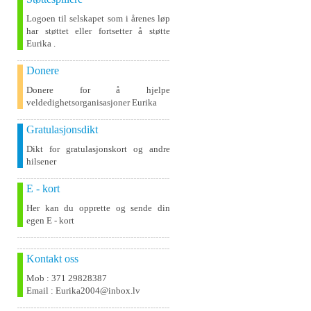
Logoen til selskapet som i årenes løp
har støttet eller fortsetter å støtte
Eurika .
Donere
Donere for å hjelpe
veldedighetsorganisasjoner Eurika
Gratulasjonsdikt
Dikt for gratulasjonskort og andre
hilsener
E - kort
Her kan du opprette og sende din
egen E - kort
Kontakt oss
Mob : 371 29828387
Email : Eurika2004@inbox.lv