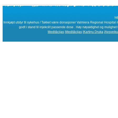
ht
Innkjøpt utstyr til sykehus / Takket være donasjoner Valmiera Regional Hospital 
godt i stand til injekcēt passende dose . Høy nøyaktighet og mulighet
Meditācijas
|
Meditācijas
|
Kartiņu Druka
|
Apsveiku