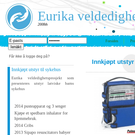
Eurika veldedigh
2008th
Forsiden
Pro
Får ikke å logge deg på?
Innkjøpt utstyr
Innkjøpt utstyr til sykehus
Eurika veldedighetsprosjekt som
presenteres utstyr latviske barns
sykehus
2014 pusteapparat og 3 senger
Kjøpe et spedbarn inhalator for
hjemmebruk.
2014 Cribs
2013 Sipapo resuscitators babyer