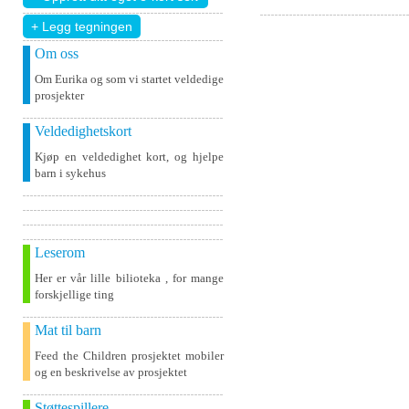
+ Legg tegningen
Om oss
Om Eurika og som vi startet veldedige
prosjekter
Veldedighetskort
Kjøp en veldedighet kort, og hjelpe
barn i sykehus
Leserom
Her er vår lille bilioteka , for mange
forskjellige ting
Mat til barn
Feed the Children prosjektet mobiler
og en beskrivelse av prosjektet
Støttespillere