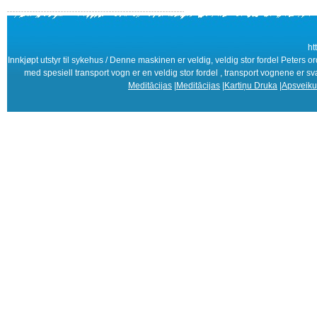
ht
Innkjøpt utstyr til sykehus / Denne maskinen er veldig, veldig stor fordel Pete
med spesiell transport vogn er en veldig stor fordel , transport vognene er s
Meditācijas
|
Meditācijas
|
Kartiņu Druka
|
Apsveiku