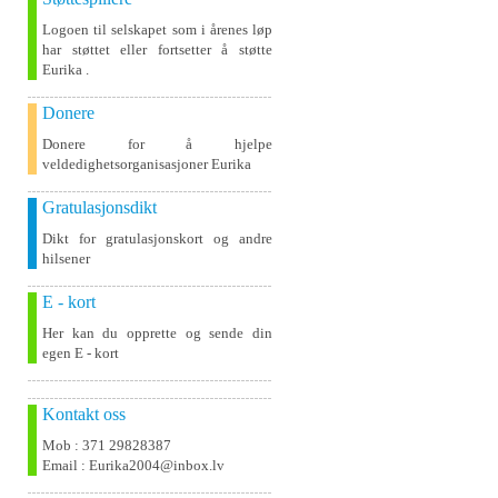
Logoen til selskapet som i årenes løp
har støttet eller fortsetter å støtte
Eurika .
Donere
Donere for å hjelpe
veldedighetsorganisasjoner Eurika
Gratulasjonsdikt
Dikt for gratulasjonskort og andre
hilsener
E - kort
Her kan du opprette og sende din
egen E - kort
Kontakt oss
Mob : 371 29828387
Email : Eurika2004@inbox.lv