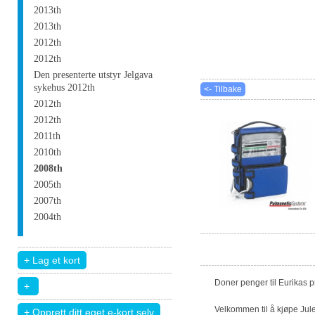
2013th
2013th
2012th
2012th
Den presenterte utstyr Jelgava
sykehus 2012th
<- Tilbake
2012th
2012th
2011th
2010th
2008th
2005th
2007th
2004th
Doner penger til Eurikas 
Velkommen til å kjøpe Jule