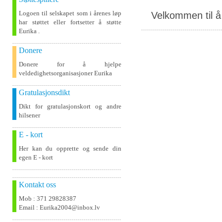
Logoen til selskapet som i årenes løp
Velkommen til å 
har støttet eller fortsetter å støtte
Eurika .
Donere
Donere for å hjelpe
veldedighetsorganisasjoner Eurika
Gratulasjonsdikt
Dikt for gratulasjonskort og andre
hilsener
E - kort
Her kan du opprette og sende din
egen E - kort
Kontakt oss
Mob : 371 29828387
Email : Eurika2004@inbox.lv