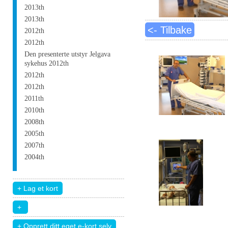
2013th
2013th
<- Tilbake
2012th
2012th
Den presenterte utstyr Jelgava
sykehus 2012th
2012th
2012th
2011th
2010th
2008th
2005th
2007th
2004th