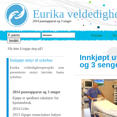
Eurika veldedigh
2014 pusteapparat og 3 senger
Forsiden
Pro
Får ikke å logge deg på?
Innkjøpt u
Innkjøpt utstyr til sykehus
og 3 seng
Eurika veldedighetsprosjekt som
presenteres utstyr latviske barns
sykehus
2014 pusteapparat og 3 senger
Kjøpe et spedbarn inhalator for
hjemmebruk.
2014 Cribs
2013 Sipapo resuscitators babyer