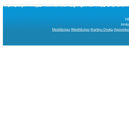
ht
Innkj
Meditācijas
|
Meditācijas
|
Kartiņu Druka
|
Apsveiku