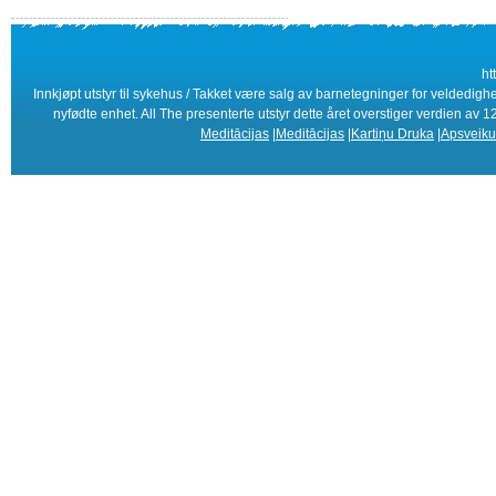
ht
Innkjøpt utstyr til sykehus / Takket være salg av barnetegninger for veldedighe
nyfødte enhet. All The presenterte utstyr dette året overstiger verdien av 
Meditācijas
|
Meditācijas
|
Kartiņu Druka
|
Apsveiku