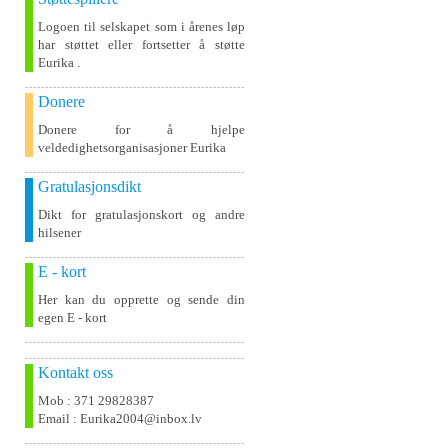
Logoen til selskapet som i årenes løp
har støttet eller fortsetter å støtte
Eurika .
Donere
Donere for å hjelpe
veldedighetsorganisasjoner Eurika
Gratulasjonsdikt
Dikt for gratulasjonskort og andre
hilsener
E - kort
Her kan du opprette og sende din
egen E - kort
Kontakt oss
Mob : 371 29828387
Email : Eurika2004@inbox.lv