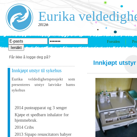
Eurika veldedigh
2012th
Forsiden
Pro
Får ikke å logge deg på?
Innkjøpt utstyr
Innkjøpt utstyr til sykehus
Eurika veldedighetsprosjekt som
presenteres utstyr latviske barns
sykehus
2014 pusteapparat og 3 senger
Kjøpe et spedbarn inhalator for
hjemmebruk.
2014 Cribs
2013 Sipapo resuscitators babyer