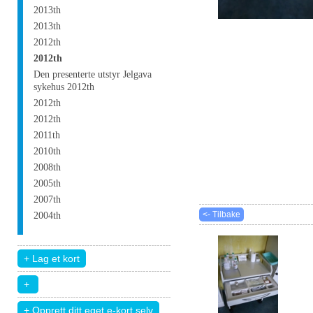
2013th
2013th
2012th
2012th
Den presenterte utstyr Jelgava
sykehus 2012th
2012th
2012th
2011th
2010th
2008th
2005th
2007th
<- Tilbake
2004th