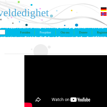
veldedighet
on
Forsiden
Prosjekter
Om oss
Donere
Registre