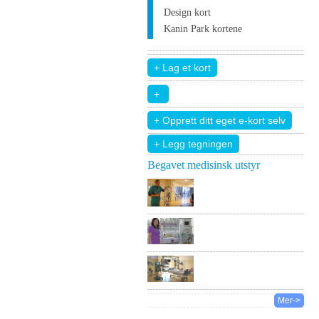
Design kort
Kanin Park kortene
+ Legg tegningen
Begavet medisinsk utstyr
Mer->