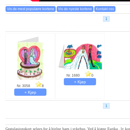
1
Nr. 1680
0
Nr. 3058
8
1
Gratulasjonskort selges for å hjelpe barn i sykehus. Ved å kjøpe Eurika . lv kor