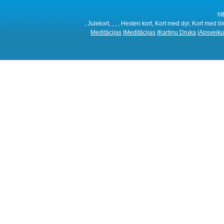
ht
, Julekort, , , , Hesten kort, Kort med dyr, Kort med b
Meditācijas
|
Meditācijas
|
Kartiņu Druka
|
Apsveiku