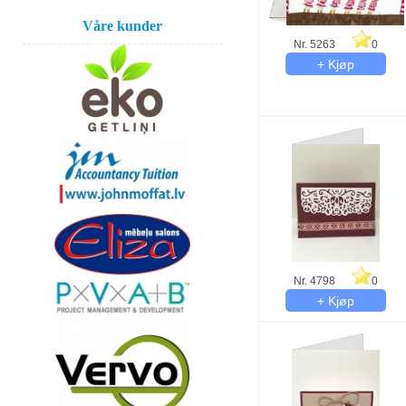
Våre kunder
Nr. 5263
0
Nr. 4798
0