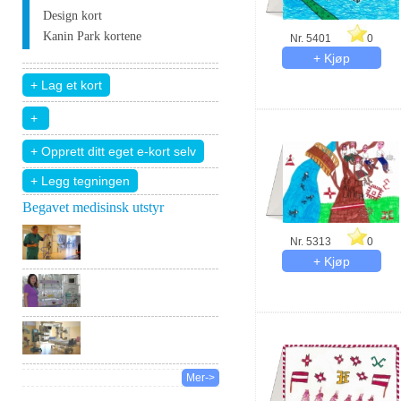
Design kort
Kanin Park kortene
Nr. 5401
0
+ Legg tegningen
Begavet medisinsk utstyr
Nr. 5313
0
Mer->