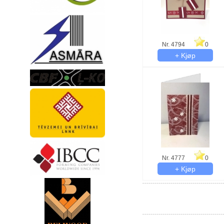
Nr. 4794
0
Nr. 4777
0