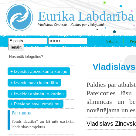
Eurika Labdarība
Vladislavs Zinovskis : Paldies par ziedojumu!
Sākums
Proj
Nesanāk ielogoties?
Vladislavs
Paldies par atbals
Pateicoties Jūsu
slimnīcās un bē
+ Pievieno savu zīmējumu
novērtējama un esam
Par mums
Fonds „Eurika” un kā mēs uzsākām
Vladislavs Zinovsk
labdarības projektus