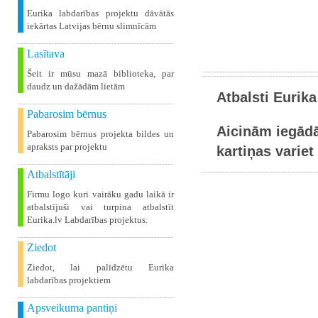
Eurika labdarības projektu dāvātās
iekārtas Latvijas bērnu slimnīcām
Lasītava
Šeit ir mūsu mazā biblioteka, par
daudz un dažādām lietām
Atbalsti Eurika
Pabarosim bērnus
Aicinām iegādā
Pabarosim bērnus projekta bildes un
apraksts par projektu
kartiņas variet 
Atbalstītāji
Firmu logo kuri vairāku gadu laikā ir
atbalstījuši vai turpina atbalstīt
Eurika.lv Labdarības projektus.
Ziedot
Ziedot, lai palīdzētu Eurika
labdarības projektiem
Apsveikuma pantiņi