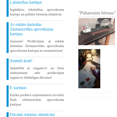
Labdarības kartiņas
Iegādājies labdarības apsveikuma
"Pabarosim bērnus" 
kartiņu un palīdzi bērniem slimnīcās
Ar rokām darinātas
Ziemassvētku apsveikuma
kartiņas
Jaunums! Piedāvājam ar rokām
darinātas Ziemassvētku apsveikuma
apsveikumu kartiņas ar ornamentiem!
Smiekli ārstē!
Sadarbībā ar origami.lv no šiem
zīmējumiem mēs piedāvājam
izgatavot labdarīgas dāvanas!
E kartiņas
Eurika piedāvā uzņēmumiem izveidot
flash elektroniskās apsveikuma
kartiņas
Dāvātās iekārtas slimnīcām