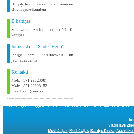
Dzejoļi Jūsu apsveikuma kartiņām un
citiem apsveikumiem
E-kartiņas
Šeit variet izveidot un nosūtīt E-
kartiņas
Indigo skola "Saules Bērni"
Indīgo bērnu internātskola un
jaunrades centrs
Kontakti
Mob: +371 29828387
Mob: +371 29828152
Email: info@eurika.lv
htt
Vladislavs Zino
Meditācijas
|
Meditācijas
|
Kartiņu Druka
|
Apsveikum