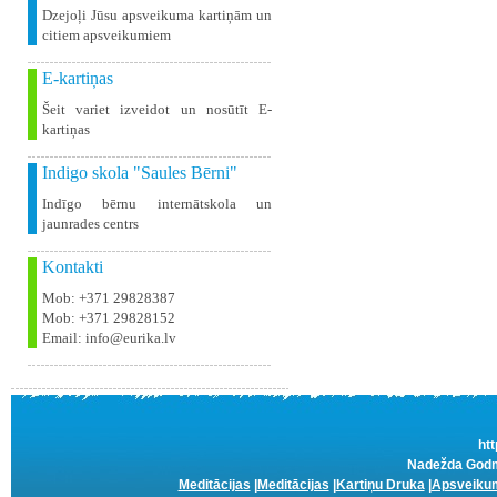
Dzejoļi Jūsu apsveikuma kartiņām un
citiem apsveikumiem
E-kartiņas
Šeit variet izveidot un nosūtīt E-
kartiņas
Indigo skola "Saules Bērni"
Indīgo bērnu internātskola un
jaunrades centrs
Kontakti
Mob: +371 29828387
Mob: +371 29828152
Email: info@eurika.lv
htt
Nadežda Godma
Meditācijas
|
Meditācijas
|
Kartiņu Druka
|
Apsveikum