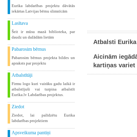
Eurika labdarības projektu dāvātās
iekārtas Latvijas bērnu slimnīcām
Lasītava
Šeit ir mūsu mazā biblioteka, par
daudz un dažādām lietām
Atbalsti Eurika
Pabarosim bērnus
Aicinām iegādā
Pabarosim bērnus projekta bildes un
apraksts par projektu
kartiņas variet 
Atbalstītāji
Firmu logo kuri vairāku gadu laikā ir
atbalstījuši vai turpina atbalstīt
Eurika.lv Labdarības projektus.
Ziedot
Ziedot, lai palīdzētu Eurika
labdarības projektiem
Apsveikuma pantiņi