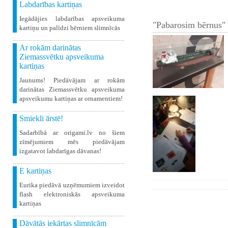
Labdarības kartiņas
Iegādājies labdarības apsveikuma
"Pabarosim bērnus" 
kartiņu un palīdzi bērniem slimnīcās
Ar rokām darinātas
Ziemassvētku apsveikuma
kartiņas
Jaunums! Piedāvājam ar rokām
darinātas Ziemassvētku apsveikuma
apsveikumu kartiņas ar ornamentiem!
Smiekli ārstē!
Sadarbībā ar origami.lv no šiem
zīmējumiem mēs piedāvājam
izgatavot labdarīgas dāvanas!
E kartiņas
Eurika piedāvā uzņēmumiem izveidot
flash elektroniskās apsveikuma
kartiņas
Dāvātās iekārtas slimnīcām