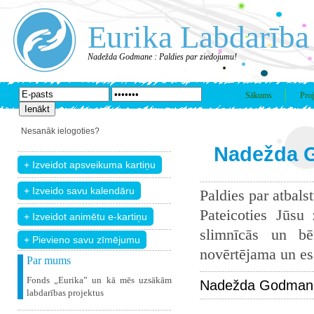
Eurika Labdarība
Nadežda Godmane : Paldies par ziedojumu!
Sākums
Proj
Nesanāk ielogoties?
Nadežda G
Paldies par atbals
Pateicoties Jūsu
slimnīcās un bē
+ Pievieno savu zīmējumu
novērtējama un esam
Par mums
Fonds „Eurika” un kā mēs uzsākām
Nadežda Godmane 
labdarības projektus