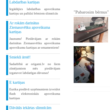
Labdarības kartiņas
Iegādājies labdarības apsveikuma
"Pabarosim bērnus" 
kartiņu un palīdzi bērniem slimnīcās
Ar rokām darinātas
Ziemassvētku apsveikuma
kartiņas
Jaunums! Piedāvājam ar rokām
darinātas Ziemassvētku apsveikuma
apsveikumu kartiņas ar ornamentiem!
Smiekli ārstē!
Sadarbībā ar origami.lv no šiem
zīmējumiem mēs piedāvājam
izgatavot labdarīgas dāvanas!
E kartiņas
Eurika piedāvā uzņēmumiem izveidot
flash elektroniskās apsveikuma
kartiņas
Dāvātās iekārtas slimnīcām