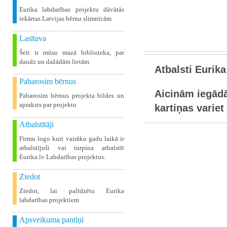
Eurika labdarības projektu dāvātās
iekārtas Latvijas bērnu slimnīcām
Lasītava
Šeit ir mūsu mazā biblioteka, par
daudz un dažādām lietām
Atbalsti Eurika
Pabarosim bērnus
Aicinām iegādā
Pabarosim bērnus projekta bildes un
apraksts par projektu
kartiņas variet 
Atbalstītāji
Firmu logo kuri vairāku gadu laikā ir
atbalstījuši vai turpina atbalstīt
Eurika.lv Labdarības projektus.
Ziedot
Ziedot, lai palīdzētu Eurika
labdarības projektiem
Apsveikuma pantiņi