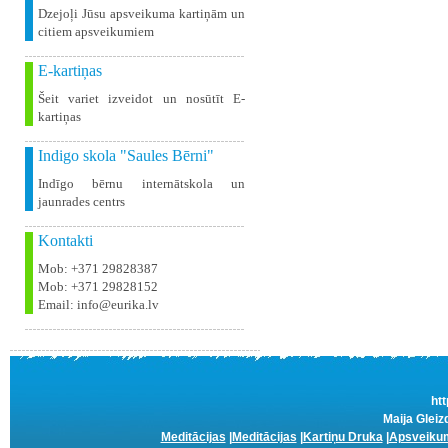
Dzejoļi Jūsu apsveikuma kartiņām un
citiem apsveikumiem
E-kartiņas
Šeit variet izveidot un nosūtīt E-
kartiņas
Indigo skola "Saules Bērni"
Indīgo bērnu internātskola un
jaunrades centrs
Kontakti
Mob: +371 29828387
Mob: +371 29828152
Email: info@eurika.lv
htt
Maija Gleiz
Meditācijas
|
Meditācijas
|
Kartiņu Druka
|
Apsveikum