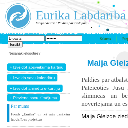
Eurika Labdarība
Maija Gleizde : Paldies par ziedojumu!
Sākums
Proj
Nesanāk ielogoties?
Maija Glei
Paldies par atbals
Pateicoties Jūsu
slimnīcās un bē
+ Pievieno savu zīmējumu
novērtējama un esam
Par mums
Fonds „Eurika” un kā mēs uzsākām
Maija Gleizde zie
labdarības projektus