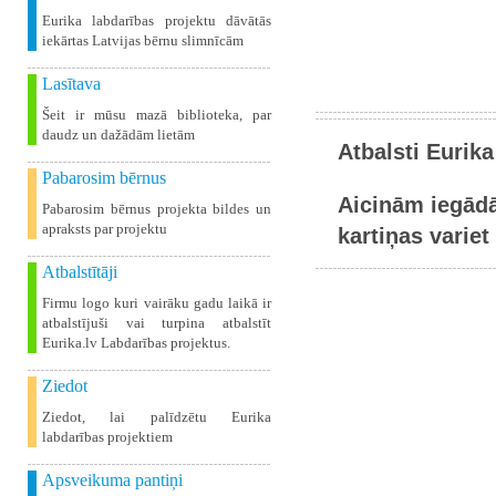
Eurika labdarības projektu dāvātās
iekārtas Latvijas bērnu slimnīcām
Lasītava
Šeit ir mūsu mazā biblioteka, par
daudz un dažādām lietām
Atbalsti Eurika
Pabarosim bērnus
Aicinām iegādā
Pabarosim bērnus projekta bildes un
apraksts par projektu
kartiņas variet 
Atbalstītāji
Firmu logo kuri vairāku gadu laikā ir
atbalstījuši vai turpina atbalstīt
Eurika.lv Labdarības projektus.
Ziedot
Ziedot, lai palīdzētu Eurika
labdarības projektiem
Apsveikuma pantiņi