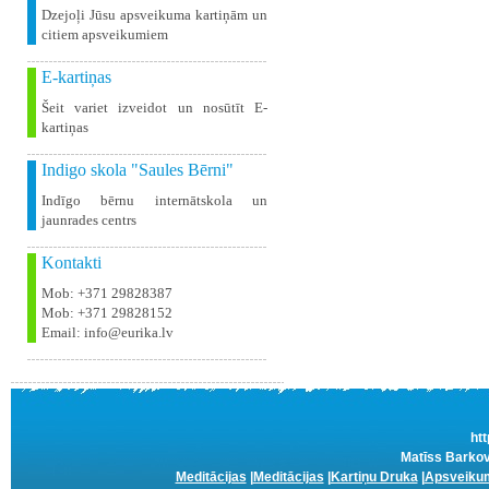
Dzejoļi Jūsu apsveikuma kartiņām un
citiem apsveikumiem
E-kartiņas
Šeit variet izveidot un nosūtīt E-
kartiņas
Indigo skola "Saules Bērni"
Indīgo bērnu internātskola un
jaunrades centrs
Kontakti
Mob: +371 29828387
Mob: +371 29828152
Email: info@eurika.lv
htt
Matīss Barkov
Meditācijas
|
Meditācijas
|
Kartiņu Druka
|
Apsveikum