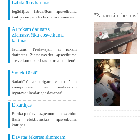
Labdarības kartiņas
Iegādājies labdarības apsveikuma
"Pabarosim bērnus" 
kartiņu un palīdzi bērniem slimnīcās
Ar rokām darinātas
Ziemassvētku apsveikuma
kartiņas
Jaunums! Piedāvājam ar rokām
darinātas Ziemassvētku apsveikuma
apsveikumu kartiņas ar ornamentiem!
Smiekli ārstē!
Sadarbībā ar origami.lv no šiem
zīmējumiem mēs piedāvājam
izgatavot labdarīgas dāvanas!
E kartiņas
Eurika piedāvā uzņēmumiem izveidot
flash elektroniskās apsveikuma
kartiņas
Dāvātās iekārtas slimnīcām