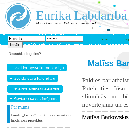
Eurika Labdarība
Matīss Barkovskis : Paldies par ziedojumu!
Sākums
Proj
Nesanāk ielogoties?
Matīss Bar
Paldies par atbals
Pateicoties Jūsu
slimnīcās un bē
+ Pievieno savu zīmējumu
novērtējama un esam
Par mums
Fonds „Eurika” un kā mēs uzsākām
Matīss Barkovskis
labdarības projektus