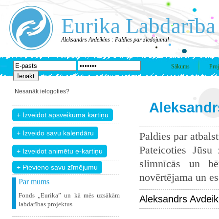
Eurika Labdarība
Aleksandrs Avdeikins : Paldies par ziedojumu!
Sākums
Proj
Nesanāk ielogoties?
Aleksandrs
Paldies par atbals
Pateicoties Jūsu
slimnīcās un bē
+ Pievieno savu zīmējumu
novērtējama un esam
Par mums
Fonds „Eurika” un kā mēs uzsākām
Aleksandrs Avdeik
labdarības projektus