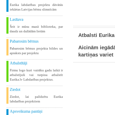
Eurika labdarības projektu dāvātās
iekārtas Latvijas bērnu slimnīcām
Lasītava
Šeit ir mūsu mazā biblioteka, par
daudz un dažādām lietām
Atbalsti Eurika
Pabarosim bērnus
Aicinām iegādā
Pabarosim bērnus projekta bildes un
apraksts par projektu
kartiņas variet 
Atbalstītāji
Firmu logo kuri vairāku gadu laikā ir
atbalstījuši vai turpina atbalstīt
Eurika.lv Labdarības projektus.
Ziedot
Ziedot, lai palīdzētu Eurika
labdarības projektiem
Apsveikuma pantiņi