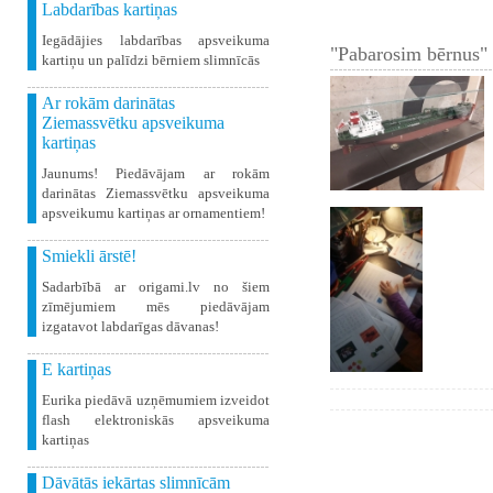
Labdarības kartiņas
Iegādājies labdarības apsveikuma
"Pabarosim bērnus" 
kartiņu un palīdzi bērniem slimnīcās
Ar rokām darinātas
Ziemassvētku apsveikuma
kartiņas
Jaunums! Piedāvājam ar rokām
darinātas Ziemassvētku apsveikuma
apsveikumu kartiņas ar ornamentiem!
Smiekli ārstē!
Sadarbībā ar origami.lv no šiem
zīmējumiem mēs piedāvājam
izgatavot labdarīgas dāvanas!
E kartiņas
Eurika piedāvā uzņēmumiem izveidot
flash elektroniskās apsveikuma
kartiņas
Dāvātās iekārtas slimnīcām