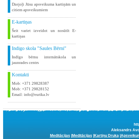
Dzejoļi Jūsu apsveikuma kartiņām un
citiem apsveikumiem
E-kartiņas
Šeit variet izveidot un nosūtīt E-
kartiņas
Indigo skola "Saules Bērni"
Indīgo bērnu internātskola un
jaunrades centrs
Kontakti
Mob: +371 29828387
Mob: +371 29828152
Email: info@eurika.lv
htt
Aleksandrs Avde
Meditācijas
|
Meditācijas
|
Kartiņu Druka
|
Apsveikum