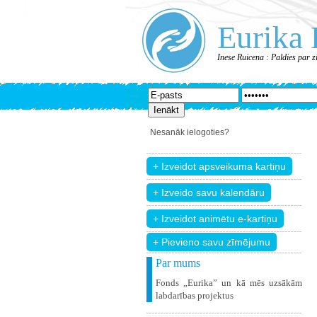
Eurika 
Inese Ruicena : Paldies par 
Nesanāk ielogoties?
+ Pievieno savu zīmējumu
Par mums
Fonds „Eurika” un kā mēs uzsākām
labdarības projektus