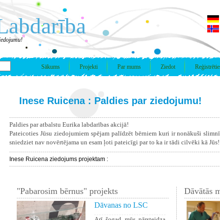
Labdarība
ziedojumu!
Sākums
Projekti
Par mums
Ziedot
Reģistrētie
Inese Ruicena : Paldies par ziedojumu!
Paldies par atbalstu Eurika labdarības akcijā!
Pateicoties Jūsu ziedojumiem spējam palīdzēt bērniem kuri ir nonākuši slimn
sniedziet nav novērtējama un esam ļoti pateicīgi par to ka ir tādi cilvēki kā Jūs!
Inese Ruicena ziedojums projektam :
"Pabarosim bērnus" projekts
Dāvātās m
Dāvanas no LSC
Arī šogad mūs pārsteidza