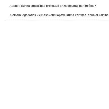
Atbalsti Eurika labdarības projektus ar ziedojumu, dari to šeit->
Aicinām iegādāties Ziemassvētku apsveikuma kartiņas, aplūkot kartiņas 