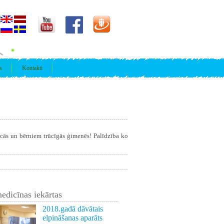
s
Kontakti
īcās un bērniem trūcīgās ģimenēs! Palīdzība ko
edicīnas iekārtas
2018.gadā dāvātais
elpināšanas aparāts