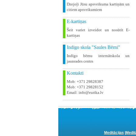
Dzejoļi Jūsu apsveikuma kartiņām un
citiem apsveikumiem
E-kartiņas
Šeit variet izveidot un nosūtīt E-
kartiņas
Indigo skola "Saules Bērni"
Indīgo bērnu internātskola un
jaunrades centrs
Kontakti
Mob: +371 29828387
Mob: +371 29828152
Email: info@eurika.lv
Meditācijas
|
Medit