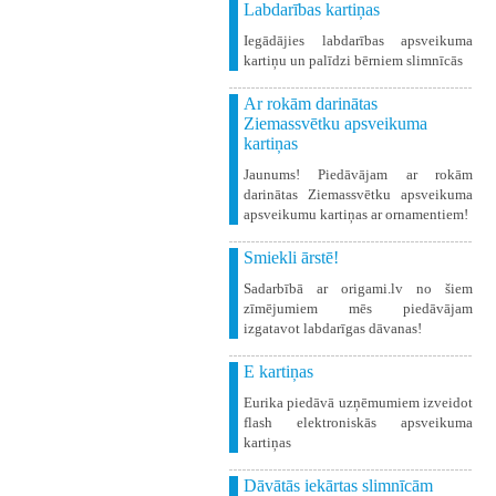
Labdarības kartiņas
Iegādājies labdarības apsveikuma
kartiņu un palīdzi bērniem slimnīcās
Ar rokām darinātas
Ziemassvētku apsveikuma
kartiņas
Jaunums! Piedāvājam ar rokām
darinātas Ziemassvētku apsveikuma
apsveikumu kartiņas ar ornamentiem!
Smiekli ārstē!
Sadarbībā ar origami.lv no šiem
zīmējumiem mēs piedāvājam
izgatavot labdarīgas dāvanas!
E kartiņas
Eurika piedāvā uzņēmumiem izveidot
flash elektroniskās apsveikuma
kartiņas
Dāvātās iekārtas slimnīcām