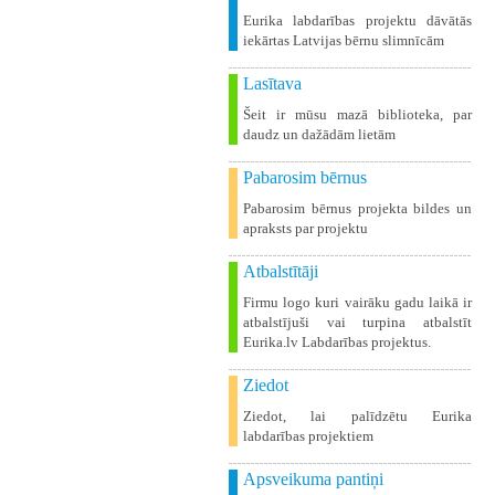
Eurika labdarības projektu dāvātās
iekārtas Latvijas bērnu slimnīcām
Lasītava
Šeit ir mūsu mazā biblioteka, par
daudz un dažādām lietām
Pabarosim bērnus
Pabarosim bērnus projekta bildes un
apraksts par projektu
Atbalstītāji
Firmu logo kuri vairāku gadu laikā ir
atbalstījuši vai turpina atbalstīt
Eurika.lv Labdarības projektus.
Ziedot
Ziedot, lai palīdzētu Eurika
labdarības projektiem
Apsveikuma pantiņi