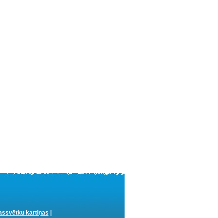
ssvētku kartiņas
|