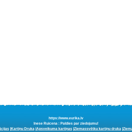
https://www.eurika.lv
Inese Ruicena : Paldies par ziedojumu!
ācijas
|
Kartiņu Druka
|
Apsveikuma kartiņas
|
Ziemassvētku kartiņu druka
|
Ziema