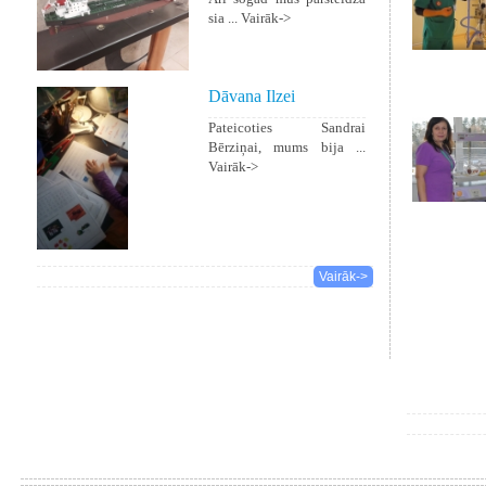
sia ...
Vairāk->
Dāvana Ilzei
Pateicoties Sandrai
Bērziņai, mums bija ...
Vairāk->
Vairāk->