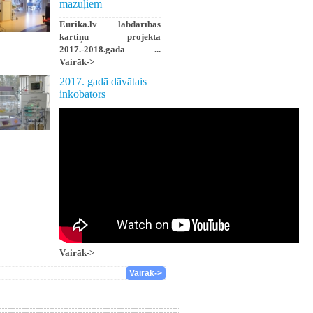
mazuļiem
Eurika.lv labdarības
kartiņu projekta
2017.-2018.gada ...
Vairāk->
2017. gadā dāvātais
inkobators
Vairāk->
Vairāk->