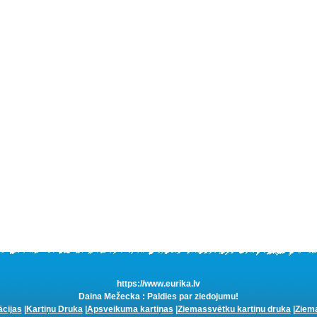
https://www.eurika.lv
Daina Mežecka : Paldies par ziedojumu!
ācijas
|
Kartiņu Druka
|
Apsveikuma kartiņas
|
Ziemassvētku kartiņu druka
|
Ziema