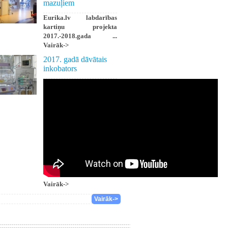
mazuļiem
Eurika.lv labdarības
kartiņu projekta
2017.-2018.gada ...
Vairāk->
2017. gadā dāvātais
inkobators
Vairāk->
Vairāk->