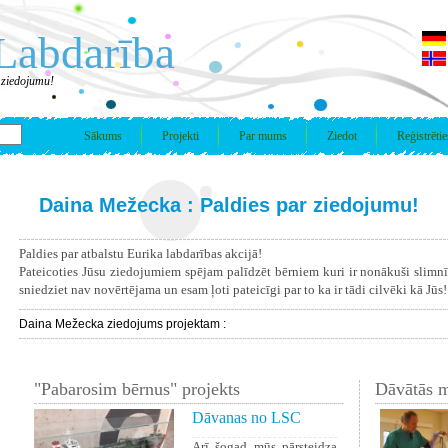
Labdarība
 ziedojumu!
Sākums
Projekti
Par mums
Ziedot
Reģistrētie
Daina Mežecka : Paldies par ziedojumu!
Paldies par atbalstu Eurika labdarības akcijā!
Pateicoties Jūsu ziedojumiem spējam palīdzēt bērniem kuri ir nonākuši slimn
sniedziet nav novērtējama un esam ļoti pateicīgi par to ka ir tādi cilvēki kā Jūs!
Daina Mežecka ziedojums projektam :
"Pabarosim bērnus" projekts
Dāvātās m
Dāvanas no LSC
Arī šogad mūs pārsteidza