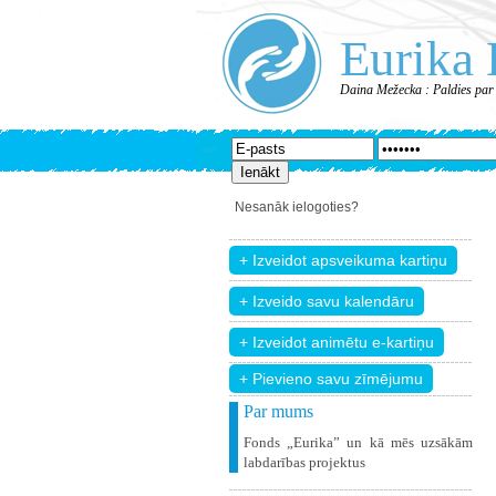
Eurika 
Daina Mežecka : Paldies par
Nesanāk ielogoties?
+ Pievieno savu zīmējumu
Par mums
Fonds „Eurika” un kā mēs uzsākām
labdarības projektus