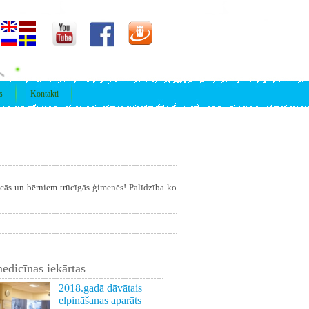
s
Kontakti
īcās un bērniem trūcīgās ģimenēs! Palīdzība ko
edicīnas iekārtas
2018.gadā dāvātais
elpināšanas aparāts