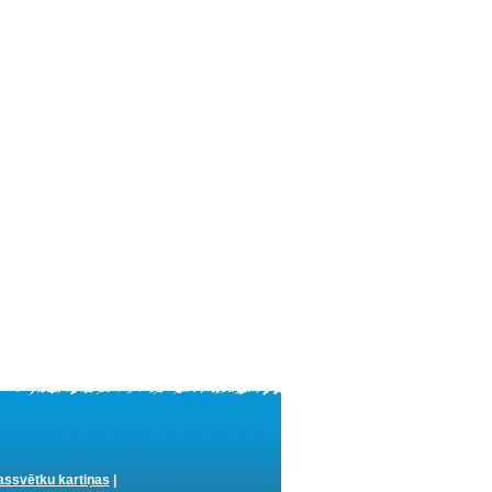
ssvētku kartiņas
|