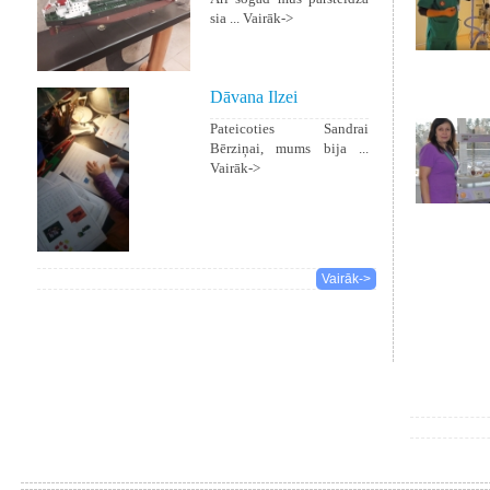
sia ...
Vairāk->
Dāvana Ilzei
Pateicoties Sandrai
Bērziņai, mums bija ...
Vairāk->
Vairāk->