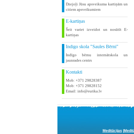
Dzejoļi Jūsu apsveikuma kartiņām un
citiem apsveikumiem
E-kartiņas
Šeit variet izveidot un nosūtīt E-
kartiņas
Indigo skola "Saules Bērni"
Indīgo bērnu internātskola un
jaunrades centrs
Kontakti
Mob: +371 29828387
Mob: +371 29828152
Email: info@eurika.lv
Meditācijas
|
Medit