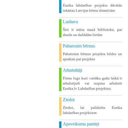
Eurika labdarības projektu dāvātās
iekārtas Latvijas bērnu slimnīcām
Lasītava
Šeit ir mūsu mazā biblioteka, par
daudz un dažādām lietām
Pabarosim bērnus
Pabarosim bērnus projekta bildes un
apraksts par projektu
Atbalstītāji
Firmu logo kuri vairāku gadu laikā ir
atbalstījuši vai turpina atbalstīt
Eurika.lv Labdarības projektus.
Ziedot
Ziedot, lai palīdzētu Eurika
labdarības projektiem
Apsveikuma pantiņi