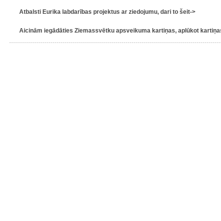
Atbalsti Eurika labdarības projektus ar ziedojumu, dari to šeit->
Aicinām iegādāties Ziemassvētku apsveikuma kartiņas, aplūkot kartiņas 