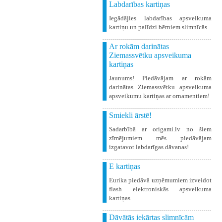
Labdarības kartiņas
Iegādājies labdarības apsveikuma
kartiņu un palīdzi bērniem slimnīcās
Ar rokām darinātas
Ziemassvētku apsveikuma
kartiņas
Jaunums! Piedāvājam ar rokām
darinātas Ziemassvētku apsveikuma
apsveikumu kartiņas ar ornamentiem!
Smiekli ārstē!
Sadarbībā ar origami.lv no šiem
zīmējumiem mēs piedāvājam
izgatavot labdarīgas dāvanas!
E kartiņas
Eurika piedāvā uzņēmumiem izveidot
flash elektroniskās apsveikuma
kartiņas
Dāvātās iekārtas slimnīcām