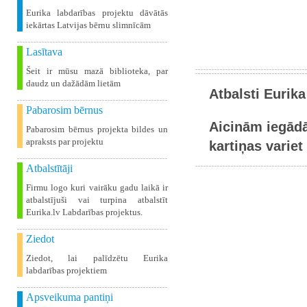
Eurika labdarības projektu dāvātās
iekārtas Latvijas bērnu slimnīcām
Lasītava
Šeit ir mūsu mazā biblioteka, par
daudz un dažādām lietām
Atbalsti Eurika
Pabarosim bērnus
Aicinām iegādā
Pabarosim bērnus projekta bildes un
apraksts par projektu
kartiņas variet 
Atbalstītāji
Firmu logo kuri vairāku gadu laikā ir
atbalstījuši vai turpina atbalstīt
Eurika.lv Labdarības projektus.
Ziedot
Ziedot, lai palīdzētu Eurika
labdarības projektiem
Apsveikuma pantiņi