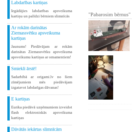
Labdarības kartiņas
Iegādājies labdarības apsveikuma
"Pabarosim bērnus" 
kartiņu un palīdzi bērniem slimnīcās
Ar rokām darinātas
Ziemassvētku apsveikuma
kartiņas
Jaunums! Piedāvājam ar rokām
darinātas Ziemassvētku apsveikuma
apsveikumu kartiņas ar ornamentiem!
Smiekli ārstē!
Sadarbībā ar origami.lv no šiem
zīmējumiem mēs piedāvājam
izgatavot labdarīgas dāvanas!
E kartiņas
Eurika piedāvā uzņēmumiem izveidot
flash elektroniskās apsveikuma
kartiņas
Dāvātās iekārtas slimnīcām