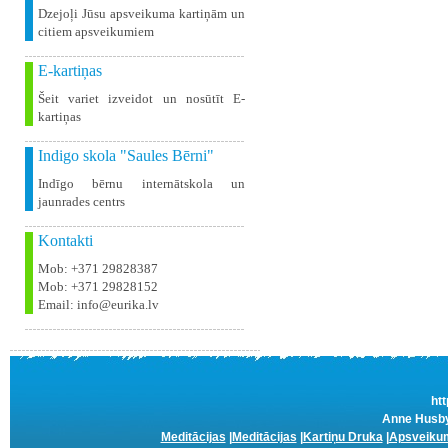
Dzejoļi Jūsu apsveikuma kartiņām un
citiem apsveikumiem
E-kartiņas
Šeit variet izveidot un nosūtīt E-
kartiņas
Indigo skola "Saules Bērni"
Indīgo bērnu internātskola un
jaunrades centrs
Kontakti
Mob: +371 29828387
Mob: +371 29828152
Email: info@eurika.lv
htt
Anne Husbyn
Meditācijas
|
Meditācijas
|
Kartiņu Druka
|
Apsveikum