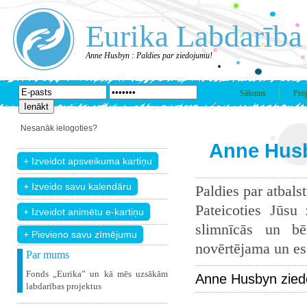
Eurika Labdarība
Anne Husbyn : Paldies par ziedojumu!
Sākums
Proj
Nesanāk ielogoties?
Anne Husb
Paldies par atbals
Pateicoties Jūsu
slimnīcās un bē
+ Pievieno savu zīmējumu
novērtējama un esam
Par mums
Fonds „Eurika” un kā mēs uzsākām
Anne Husbyn zied
labdarības projektus