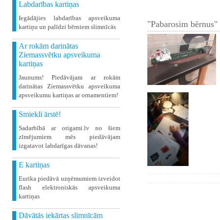
Labdarības kartiņas
Iegādājies labdarības apsveikuma
"Pabarosim bērnus" 
kartiņu un palīdzi bērniem slimnīcās
Ar rokām darinātas
Ziemassvētku apsveikuma
kartiņas
Jaunums! Piedāvājam ar rokām
darinātas Ziemassvētku apsveikuma
apsveikumu kartiņas ar ornamentiem!
Smiekli ārstē!
Sadarbībā ar origami.lv no šiem
zīmējumiem mēs piedāvājam
izgatavot labdarīgas dāvanas!
E kartiņas
Eurika piedāvā uzņēmumiem izveidot
flash elektroniskās apsveikuma
kartiņas
Dāvātās iekārtas slimnīcām