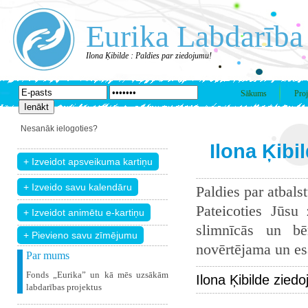
Eurika Labdarība
Ilona Ķibilde : Paldies par ziedojumu!
Sākums
Proj
Nesanāk ielogoties?
Ilona Ķibi
Paldies par atbals
Pateicoties Jūsu
slimnīcās un bē
+ Pievieno savu zīmējumu
novērtējama un esam
Par mums
Fonds „Eurika” un kā mēs uzsākām
Ilona Ķibilde zied
labdarības projektus