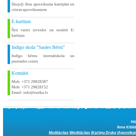
Dzejoļi Jūsu apsveikuma kartiņām un
citiem apsveikumiem
E-kartiņas
Šeit variet izveidot un nosūtīt E-
kartiņas
Indigo skola "Saules Bērni"
Indīgo bērnu internātskola un
jaunrades centrs
Kontakti
Mob: +371 29828387
Mob: +371 29828152
Email: info@eurika.lv
htt
Ilona Ķibil
Meditācijas
|
Meditācijas
|
Kartiņu Druka
|
Apsveikum