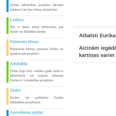
Eurika labdarības projektu dāvātās
iekārtas Latvijas bērnu slimnīcām
Lasītava
Šeit ir mūsu mazā biblioteka, par
daudz un dažādām lietām
Atbalsti Eurika
Pabarosim bērnus
Aicinām iegādā
Pabarosim bērnus projekta bildes un
apraksts par projektu
kartiņas variet 
Atbalstītāji
Firmu logo kuri vairāku gadu laikā ir
atbalstījuši vai turpina atbalstīt
Eurika.lv Labdarības projektus.
Ziedot
Ziedot, lai palīdzētu Eurika
labdarības projektiem
Apsveikuma pantiņi