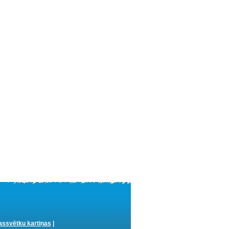
ssvētku kartiņas
|