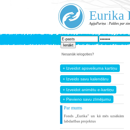
Eurika 
AgijaPuriņa : Paldies par zi
Nesanāk ielogoties?
+ Pievieno savu zīmējumu
Par mums
Fonds „Eurika” un kā mēs uzsākām
labdarības projektus