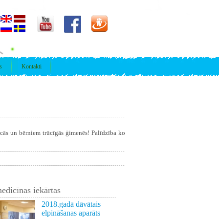
s
Kontakti
īcās un bērniem trūcīgās ģimenēs! Palīdzība ko
edicīnas iekārtas
2018.gadā dāvātais
elpināšanas aparāts