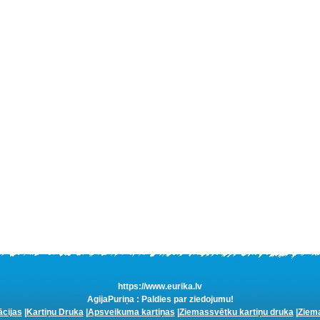
https://www.eurika.lv
AgijaPuriņa : Paldies par ziedojumu!
ācijas
|
Kartiņu Druka
|
Apsveikuma kartiņas
|
Ziemassvētku kartiņu druka
|
Ziema