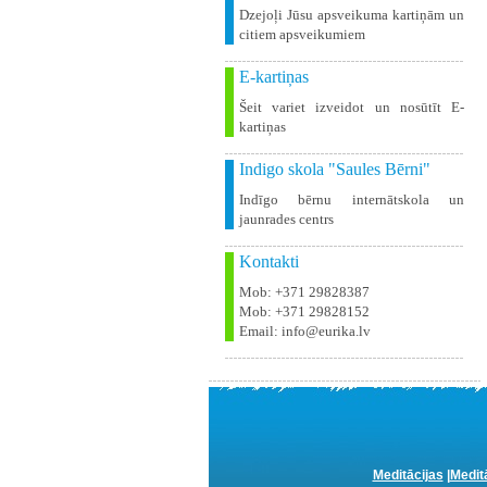
Dzejoļi Jūsu apsveikuma kartiņām un
citiem apsveikumiem
E-kartiņas
Šeit variet izveidot un nosūtīt E-
kartiņas
Indigo skola "Saules Bērni"
Indīgo bērnu internātskola un
jaunrades centrs
Kontakti
Mob: +371 29828387
Mob: +371 29828152
Email: info@eurika.lv
Meditācijas
|
Medit