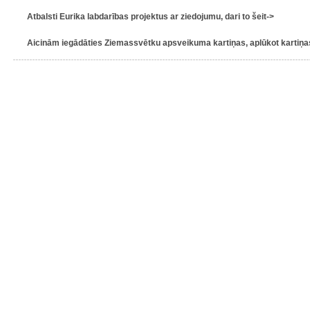
Atbalsti Eurika labdarības projektus ar ziedojumu, dari to šeit->
Aicinām iegādāties Ziemassvētku apsveikuma kartiņas, aplūkot kartiņas 