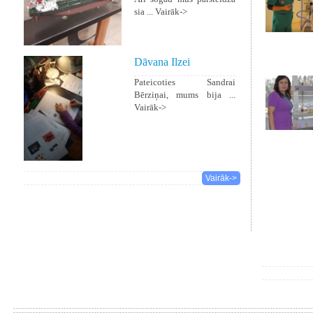
sia ...
Vairāk->
Dāvana Ilzei
Pateicoties Sandrai
Bērziņai, mums bija ...
Vairāk->
Vairāk->