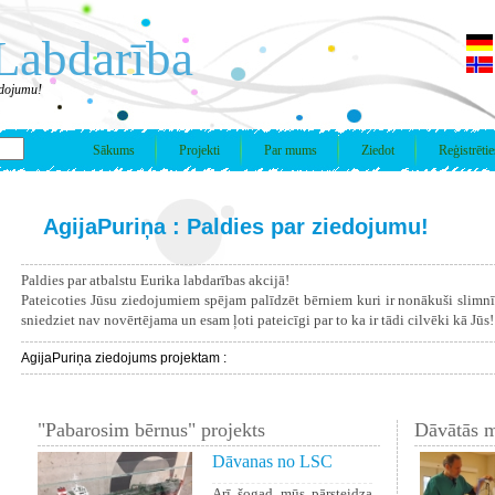
Labdarība
edojumu!
Sākums
Projekti
Par mums
Ziedot
Reģistrētie
AgijaPuriņa : Paldies par ziedojumu!
Paldies par atbalstu Eurika labdarības akcijā!
Pateicoties Jūsu ziedojumiem spējam palīdzēt bērniem kuri ir nonākuši slimn
sniedziet nav novērtējama un esam ļoti pateicīgi par to ka ir tādi cilvēki kā Jūs!
AgijaPuriņa ziedojums projektam :
"Pabarosim bērnus" projekts
Dāvātās m
Dāvanas no LSC
Arī šogad mūs pārsteidza