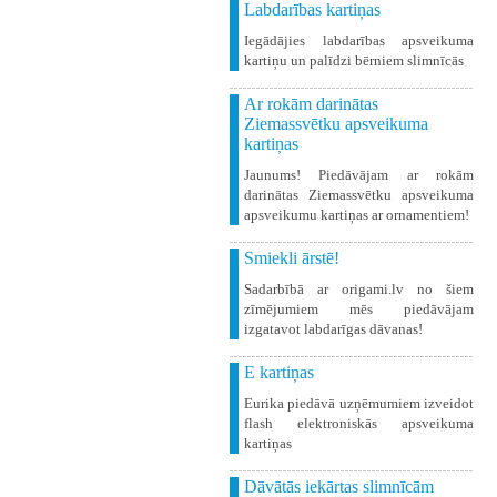
Labdarības kartiņas
Iegādājies labdarības apsveikuma
kartiņu un palīdzi bērniem slimnīcās
Ar rokām darinātas
Ziemassvētku apsveikuma
kartiņas
Jaunums! Piedāvājam ar rokām
darinātas Ziemassvētku apsveikuma
apsveikumu kartiņas ar ornamentiem!
Smiekli ārstē!
Sadarbībā ar origami.lv no šiem
zīmējumiem mēs piedāvājam
izgatavot labdarīgas dāvanas!
E kartiņas
Eurika piedāvā uzņēmumiem izveidot
flash elektroniskās apsveikuma
kartiņas
Dāvātās iekārtas slimnīcām