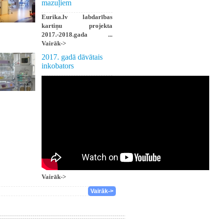
mazuļiem
Eurika.lv labdarības
kartiņu projekta
2017.-2018.gada ...
Vairāk->
2017. gadā dāvātais
inkobators
Vairāk->
Vairāk->