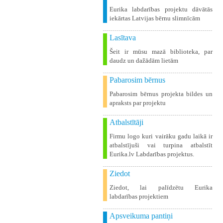
Eurika labdarības projektu dāvātās
iekārtas Latvijas bērnu slimnīcām
Lasītava
Šeit ir mūsu mazā biblioteka, par
daudz un dažādām lietām
Pabarosim bērnus
Pabarosim bērnus projekta bildes un
apraksts par projektu
Atbalstītāji
Firmu logo kuri vairāku gadu laikā ir
atbalstījuši vai turpina atbalstīt
Eurika.lv Labdarības projektus.
Ziedot
Ziedot, lai palīdzētu Eurika
labdarības projektiem
Apsveikuma pantiņi