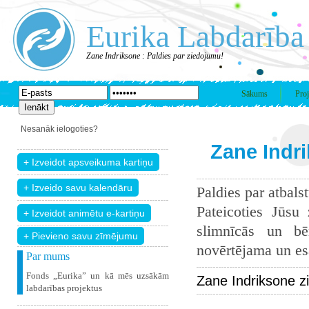
Eurika Labdarība
Zane Indriksone : Paldies par ziedojumu!
Sākums
Proj
Nesanāk ielogoties?
Zane Indri
Paldies par atbals
Pateicoties Jūsu
slimnīcās un bē
+ Pievieno savu zīmējumu
novērtējama un esam
Par mums
Fonds „Eurika” un kā mēs uzsākām
Zane Indriksone z
labdarības projektus