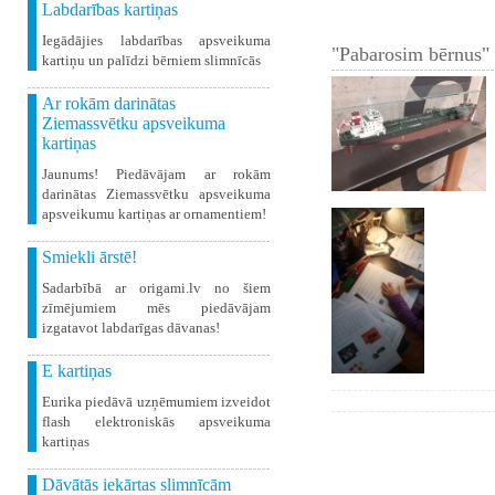
Labdarības kartiņas
Iegādājies labdarības apsveikuma
"Pabarosim bērnus" 
kartiņu un palīdzi bērniem slimnīcās
Ar rokām darinātas
Ziemassvētku apsveikuma
kartiņas
Jaunums! Piedāvājam ar rokām
darinātas Ziemassvētku apsveikuma
apsveikumu kartiņas ar ornamentiem!
Smiekli ārstē!
Sadarbībā ar origami.lv no šiem
zīmējumiem mēs piedāvājam
izgatavot labdarīgas dāvanas!
E kartiņas
Eurika piedāvā uzņēmumiem izveidot
flash elektroniskās apsveikuma
kartiņas
Dāvātās iekārtas slimnīcām