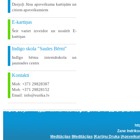
Dzejoļi Jūsu apsveikuma kartiņām un
citiem apsveikumiem
E-kartiņas
Šeit variet izveidot un nosūtīt E-
kartiņas
Indigo skola "Saules Bērni"
Indīgo bērnu internātskola un
jaunrades centrs
Kontakti
Mob: +371 29828387
Mob: +371 29828152
Email: info@eurika.lv
htt
Zane Indriks
Meditācijas
|
Meditācijas
|
Kartiņu Druka
|
Apsveikum