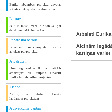
Eurika labdarības projektu dāvātās
iekārtas Latvijas bērnu slimnīcām
Lasītava
Šeit ir mūsu mazā biblioteka, par
daudz un dažādām lietām
Atbalsti Eurika
Pabarosim bērnus
Aicinām iegādā
Pabarosim bērnus projekta bildes un
apraksts par projektu
kartiņas variet 
Atbalstītāji
Firmu logo kuri vairāku gadu laikā ir
atbalstījuši vai turpina atbalstīt
Eurika.lv Labdarības projektus.
Ziedot
Ziedot, lai palīdzētu Eurika
labdarības projektiem
Apsveikuma pantiņi