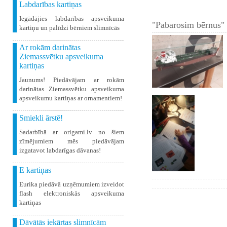
Labdarības kartiņas
Iegādājies labdarības apsveikuma
"Pabarosim bērnus" 
kartiņu un palīdzi bērniem slimnīcās
Ar rokām darinātas
Ziemassvētku apsveikuma
kartiņas
Jaunums! Piedāvājam ar rokām
darinātas Ziemassvētku apsveikuma
apsveikumu kartiņas ar ornamentiem!
Smiekli ārstē!
Sadarbībā ar origami.lv no šiem
zīmējumiem mēs piedāvājam
izgatavot labdarīgas dāvanas!
E kartiņas
Eurika piedāvā uzņēmumiem izveidot
flash elektroniskās apsveikuma
kartiņas
Dāvātās iekārtas slimnīcām