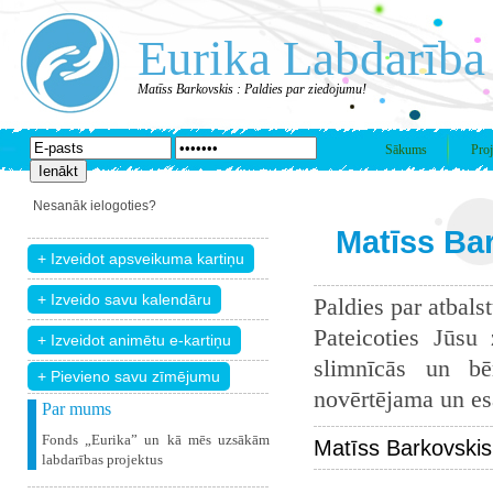
Eurika Labdarība
Matīss Barkovskis : Paldies par ziedojumu!
Sākums
Proj
Nesanāk ielogoties?
Matīss Bar
Paldies par atbals
Pateicoties Jūsu
slimnīcās un bē
+ Pievieno savu zīmējumu
novērtējama un esam
Par mums
Fonds „Eurika” un kā mēs uzsākām
Matīss Barkovskis
labdarības projektus