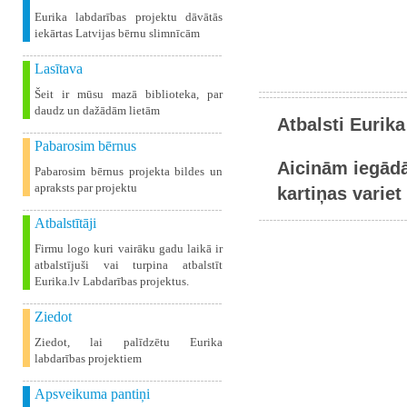
Eurika labdarības projektu dāvātās
iekārtas Latvijas bērnu slimnīcām
Lasītava
Šeit ir mūsu mazā biblioteka, par
daudz un dažādām lietām
Atbalsti Eurika
Pabarosim bērnus
Aicinām iegādā
Pabarosim bērnus projekta bildes un
apraksts par projektu
kartiņas variet 
Atbalstītāji
Firmu logo kuri vairāku gadu laikā ir
atbalstījuši vai turpina atbalstīt
Eurika.lv Labdarības projektus.
Ziedot
Ziedot, lai palīdzētu Eurika
labdarības projektiem
Apsveikuma pantiņi