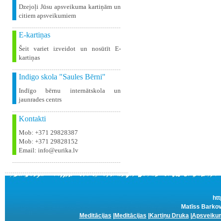
Dzejoļi Jūsu apsveikuma kartiņām un
citiem apsveikumiem
E-kartiņas
Šeit variet izveidot un nosūtīt E-
kartiņas
Indigo skola "Saules Bērni"
Indīgo bērnu internātskola un
jaunrades centrs
Kontakti
Mob: +371 29828387
Mob: +371 29828152
Email: info@eurika.lv
htt
Matīss Barkov
Meditācijas
|
Meditācijas
|
Kartiņu Druka
|
Apsveikum