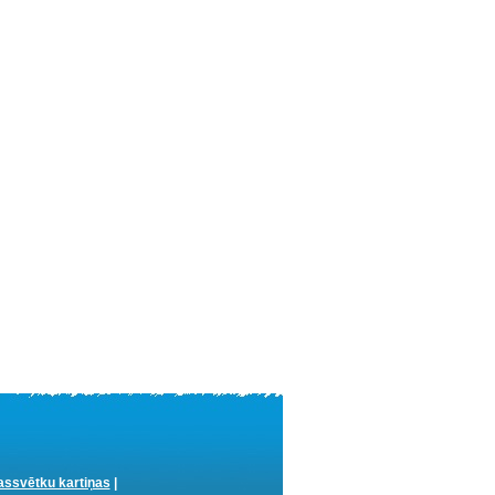
ssvētku kartiņas
|