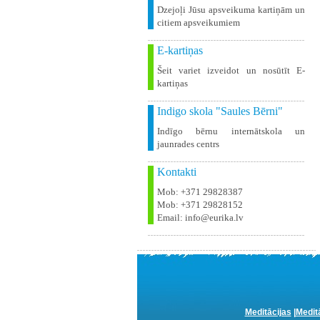
Dzejoļi Jūsu apsveikuma kartiņām un
citiem apsveikumiem
E-kartiņas
Šeit variet izveidot un nosūtīt E-
kartiņas
Indigo skola "Saules Bērni"
Indīgo bērnu internātskola un
jaunrades centrs
Kontakti
Mob: +371 29828387
Mob: +371 29828152
Email: info@eurika.lv
Meditācijas
|
Medit