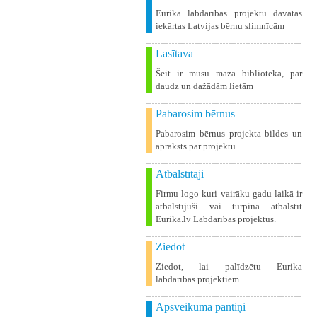
Eurika labdarības projektu dāvātās
iekārtas Latvijas bērnu slimnīcām
Lasītava
Šeit ir mūsu mazā biblioteka, par
daudz un dažādām lietām
Pabarosim bērnus
Pabarosim bērnus projekta bildes un
apraksts par projektu
Atbalstītāji
Firmu logo kuri vairāku gadu laikā ir
atbalstījuši vai turpina atbalstīt
Eurika.lv Labdarības projektus.
Ziedot
Ziedot, lai palīdzētu Eurika
labdarības projektiem
Apsveikuma pantiņi