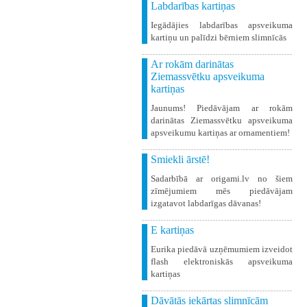
Labdarības kartiņas
Iegādājies labdarības apsveikuma
kartiņu un palīdzi bērniem slimnīcās
Ar rokām darinātas
Ziemassvētku apsveikuma
kartiņas
Jaunums! Piedāvājam ar rokām
darinātas Ziemassvētku apsveikuma
apsveikumu kartiņas ar ornamentiem!
Smiekli ārstē!
Sadarbībā ar origami.lv no šiem
zīmējumiem mēs piedāvājam
izgatavot labdarīgas dāvanas!
E kartiņas
Eurika piedāvā uzņēmumiem izveidot
flash elektroniskās apsveikuma
kartiņas
Dāvātās iekārtas slimnīcām