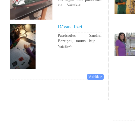
sia ...
Vairāk->
Dāvana Ilzei
Pateicoties Sandrai
Bērziņai, mums bija ...
Vairāk->
Vairāk->