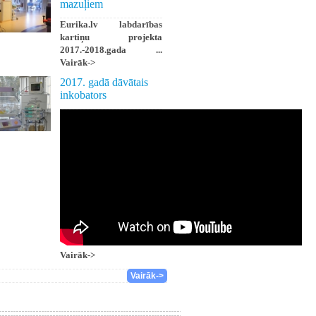
mazuļiem
Eurika.lv labdarības
kartiņu projekta
2017.-2018.gada ...
Vairāk->
2017. gadā dāvātais
inkobators
Vairāk->
Vairāk->