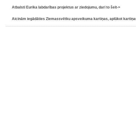
Atbalsti Eurika labdarības projektus ar ziedojumu, dari to šeit->
Aicinām iegādāties Ziemassvētku apsveikuma kartiņas, aplūkot kartiņas 