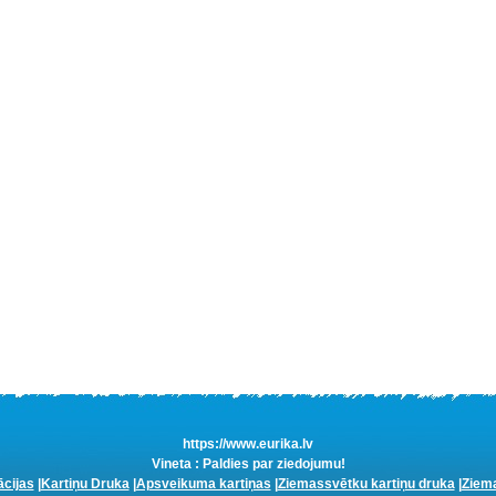
https://www.eurika.lv
Vineta : Paldies par ziedojumu!
ācijas
|
Kartiņu Druka
|
Apsveikuma kartiņas
|
Ziemassvētku kartiņu druka
|
Ziema