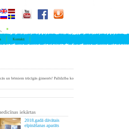
s
Kontakti
īcās un bērniem trūcīgās ģimenēs! Palīdzība ko
edicīnas iekārtas
2018.gadā dāvātais
elpināšanas aparāts