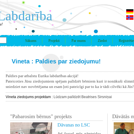
Labdarība
u!
Sākums
Projekti
Par mums
Ziedot
Reģistrētie
Vineta : Paldies par ziedojumu!
Paldies par atbalstu Eurika labdarības akcijā!
Pateicoties Jūsu ziedojumiem spējam palīdzēt bērniem kuri ir nonākuši slimn
sniedziet nav novērtējama un esam ļoti pateicīgi par to ka ir tādi cilvēki kā Jūs!
Vineta ziedojums projektam :
Lūdzam palīdzēt Beatrises Sirsniņai
"Pabarosim bērnus" projekts
Dāvātās m
Dāvanas no LSC
Arī šogad mūs pārsteidza