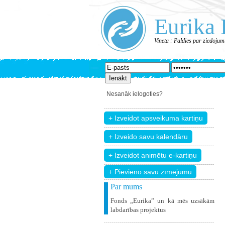
Eurika 
Vineta : Paldies par ziedojum
Nesanāk ielogoties?
+ Pievieno savu zīmējumu
Par mums
Fonds „Eurika” un kā mēs uzsākām
labdarības projektus