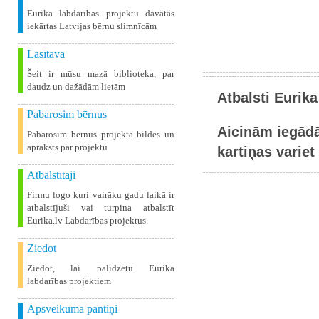
Eurika labdarības projektu dāvātās
iekārtas Latvijas bērnu slimnīcām
Lasītava
Šeit ir mūsu mazā biblioteka, par
daudz un dažādām lietām
Atbalsti Eurika
Pabarosim bērnus
Aicinām iegādā
Pabarosim bērnus projekta bildes un
apraksts par projektu
kartiņas variet 
Atbalstītāji
Firmu logo kuri vairāku gadu laikā ir
atbalstījuši vai turpina atbalstīt
Eurika.lv Labdarības projektus.
Ziedot
Ziedot, lai palīdzētu Eurika
labdarības projektiem
Apsveikuma pantiņi