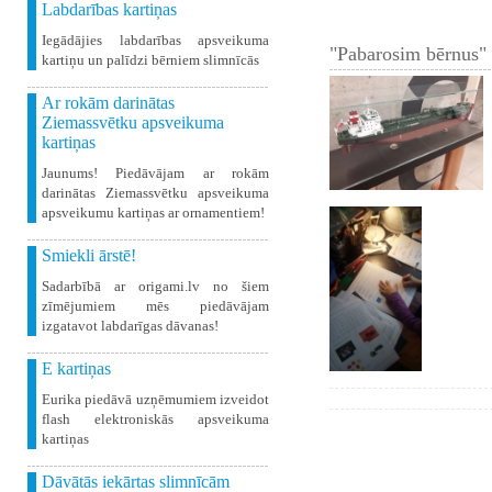
Labdarības kartiņas
Iegādājies labdarības apsveikuma
"Pabarosim bērnus" 
kartiņu un palīdzi bērniem slimnīcās
Ar rokām darinātas
Ziemassvētku apsveikuma
kartiņas
Jaunums! Piedāvājam ar rokām
darinātas Ziemassvētku apsveikuma
apsveikumu kartiņas ar ornamentiem!
Smiekli ārstē!
Sadarbībā ar origami.lv no šiem
zīmējumiem mēs piedāvājam
izgatavot labdarīgas dāvanas!
E kartiņas
Eurika piedāvā uzņēmumiem izveidot
flash elektroniskās apsveikuma
kartiņas
Dāvātās iekārtas slimnīcām