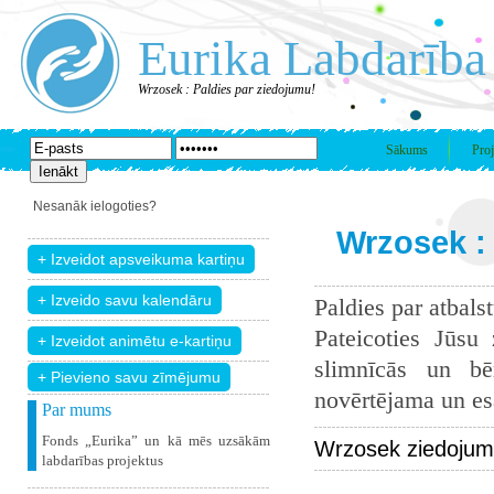
Eurika Labdarība
Wrzosek : Paldies par ziedojumu!
Sākums
Proj
Nesanāk ielogoties?
Wrzosek :
Paldies par atbals
Pateicoties Jūsu
slimnīcās un bē
+ Pievieno savu zīmējumu
novērtējama un esam
Par mums
Fonds „Eurika” un kā mēs uzsākām
Wrzosek ziedojum
labdarības projektus