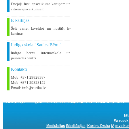
Dzejoļi Jūsu apsveikuma kartiņām un
citiem apsveikumiem
E-kartiņas
Šeit variet izveidot un nosūtīt E-
kartiņas
Indigo skola "Saules Bērni"
Indīgo bērnu internātskola un
jaunrades centrs
Kontakti
Mob: +371 29828387
Mob: +371 29828152
Email: info@eurika.lv
htt
Wrzosek 
Meditācijas
|
Meditācijas
|
Kartiņu Druka
|
Apsveikum