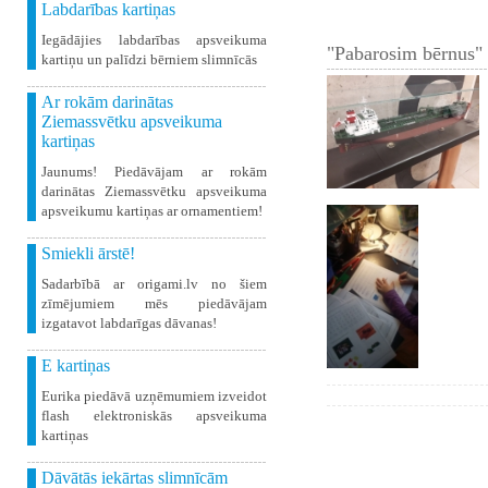
Labdarības kartiņas
Iegādājies labdarības apsveikuma
"Pabarosim bērnus" 
kartiņu un palīdzi bērniem slimnīcās
Ar rokām darinātas
Ziemassvētku apsveikuma
kartiņas
Jaunums! Piedāvājam ar rokām
darinātas Ziemassvētku apsveikuma
apsveikumu kartiņas ar ornamentiem!
Smiekli ārstē!
Sadarbībā ar origami.lv no šiem
zīmējumiem mēs piedāvājam
izgatavot labdarīgas dāvanas!
E kartiņas
Eurika piedāvā uzņēmumiem izveidot
flash elektroniskās apsveikuma
kartiņas
Dāvātās iekārtas slimnīcām