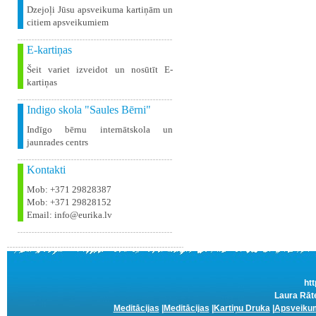
Dzejoļi Jūsu apsveikuma kartiņām un
citiem apsveikumiem
E-kartiņas
Šeit variet izveidot un nosūtīt E-
kartiņas
Indigo skola "Saules Bērni"
Indīgo bērnu internātskola un
jaunrades centrs
Kontakti
Mob: +371 29828387
Mob: +371 29828152
Email: info@eurika.lv
htt
Laura Rāte
Meditācijas
|
Meditācijas
|
Kartiņu Druka
|
Apsveikum