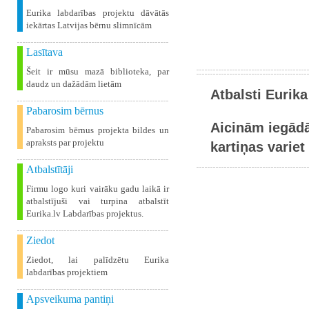
Eurika labdarības projektu dāvātās
iekārtas Latvijas bērnu slimnīcām
Lasītava
Šeit ir mūsu mazā biblioteka, par
daudz un dažādām lietām
Atbalsti Eurika
Pabarosim bērnus
Aicinām iegādā
Pabarosim bērnus projekta bildes un
apraksts par projektu
kartiņas variet 
Atbalstītāji
Firmu logo kuri vairāku gadu laikā ir
atbalstījuši vai turpina atbalstīt
Eurika.lv Labdarības projektus.
Ziedot
Ziedot, lai palīdzētu Eurika
labdarības projektiem
Apsveikuma pantiņi