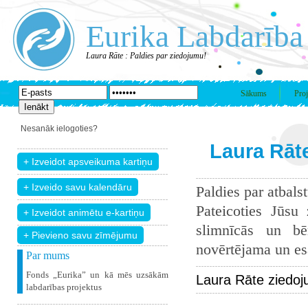
Eurika Labdarība
Laura Rāte : Paldies par ziedojumu!
Sākums
Proj
Nesanāk ielogoties?
Laura Rāte
Paldies par atbals
Pateicoties Jūsu
slimnīcās un bē
+ Pievieno savu zīmējumu
novērtējama un esam
Par mums
Fonds „Eurika” un kā mēs uzsākām
Laura Rāte ziedoj
labdarības projektus