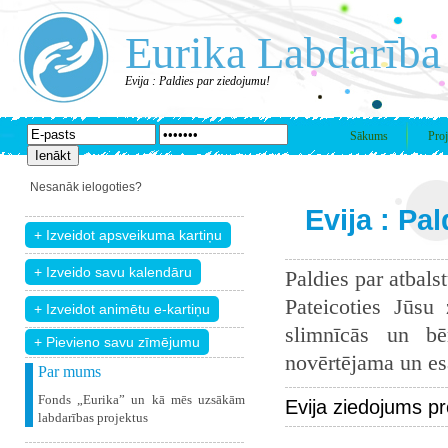
Eurika Labdarība
Evija : Paldies par ziedojumu!
Sākums
Proj
Nesanāk ielogoties?
Evija : Pa
Paldies par atbals
Pateicoties Jūsu
slimnīcās un bē
+ Pievieno savu zīmējumu
novērtējama un esam
Par mums
Fonds „Eurika” un kā mēs uzsākām
Evija ziedojums p
labdarības projektus