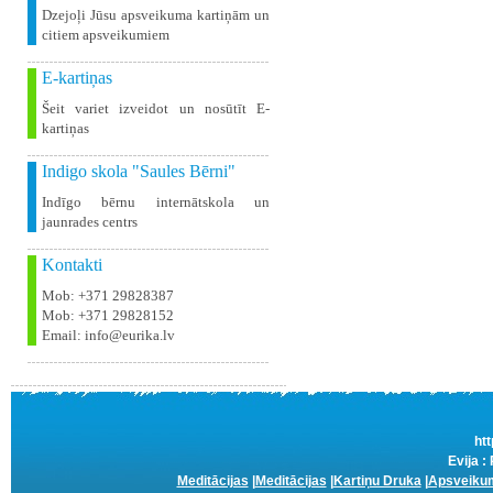
Dzejoļi Jūsu apsveikuma kartiņām un
citiem apsveikumiem
E-kartiņas
Šeit variet izveidot un nosūtīt E-
kartiņas
Indigo skola "Saules Bērni"
Indīgo bērnu internātskola un
jaunrades centrs
Kontakti
Mob: +371 29828387
Mob: +371 29828152
Email: info@eurika.lv
htt
Evija :
Meditācijas
|
Meditācijas
|
Kartiņu Druka
|
Apsveikum