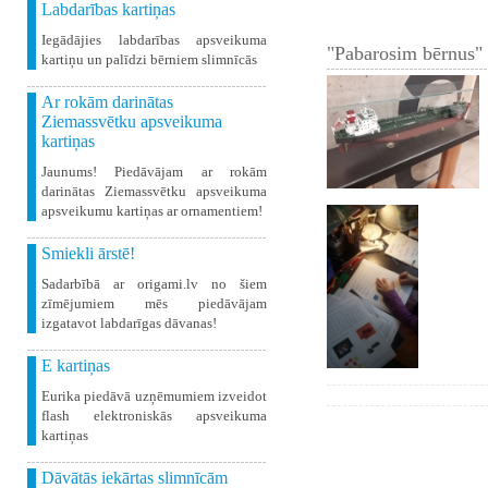
Labdarības kartiņas
Iegādājies labdarības apsveikuma
"Pabarosim bērnus" 
kartiņu un palīdzi bērniem slimnīcās
Ar rokām darinātas
Ziemassvētku apsveikuma
kartiņas
Jaunums! Piedāvājam ar rokām
darinātas Ziemassvētku apsveikuma
apsveikumu kartiņas ar ornamentiem!
Smiekli ārstē!
Sadarbībā ar origami.lv no šiem
zīmējumiem mēs piedāvājam
izgatavot labdarīgas dāvanas!
E kartiņas
Eurika piedāvā uzņēmumiem izveidot
flash elektroniskās apsveikuma
kartiņas
Dāvātās iekārtas slimnīcām