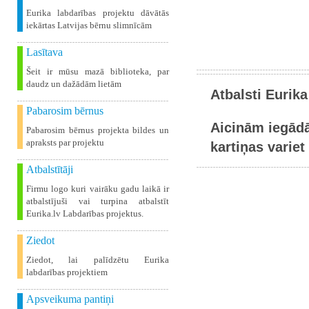
Eurika labdarības projektu dāvātās
iekārtas Latvijas bērnu slimnīcām
Lasītava
Šeit ir mūsu mazā biblioteka, par
daudz un dažādām lietām
Atbalsti Eurika
Pabarosim bērnus
Aicinām iegādā
Pabarosim bērnus projekta bildes un
apraksts par projektu
kartiņas variet 
Atbalstītāji
Firmu logo kuri vairāku gadu laikā ir
atbalstījuši vai turpina atbalstīt
Eurika.lv Labdarības projektus.
Ziedot
Ziedot, lai palīdzētu Eurika
labdarības projektiem
Apsveikuma pantiņi