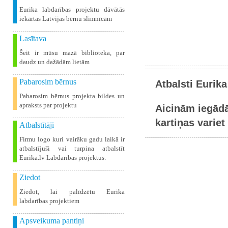
Eurika labdarības projektu dāvātās
iekārtas Latvijas bērnu slimnīcām
Lasītava
Šeit ir mūsu mazā biblioteka, par
daudz un dažādām lietām
Pabarosim bērnus
Atbalsti Eurika
Pabarosim bērnus projekta bildes un
apraksts par projektu
Aicinām iegādā
kartiņas variet 
Atbalstītāji
Firmu logo kuri vairāku gadu laikā ir
atbalstījuši vai turpina atbalstīt
Eurika.lv Labdarības projektus.
Ziedot
Ziedot, lai palīdzētu Eurika
labdarības projektiem
Apsveikuma pantiņi