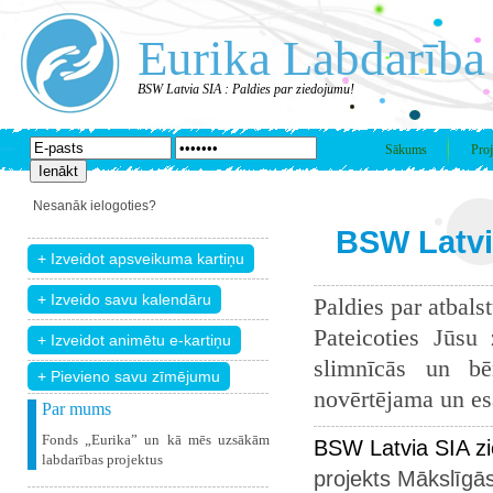
Eurika Labdarība
BSW Latvia SIA : Paldies par ziedojumu!
Sākums
Proj
Nesanāk ielogoties?
BSW Latvia
Paldies par atbals
Pateicoties Jūsu
slimnīcās un bē
+ Pievieno savu zīmējumu
novērtējama un esam
Par mums
Fonds „Eurika” un kā mēs uzsākām
BSW Latvia SIA z
labdarības projektus
projekts
Mākslīgās