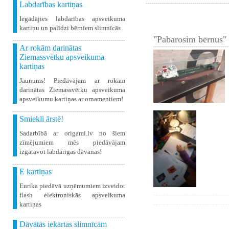
Labdarības kartiņas
Iegādājies labdarības apsveikuma
kartiņu un palīdzi bērniem slimnīcās
"Pabarosim bērnus" 
Ar rokām darinātas
Ziemassvētku apsveikuma
kartiņas
Jaunums! Piedāvājam ar rokām
darinātas Ziemassvētku apsveikuma
apsveikumu kartiņas ar ornamentiem!
Smiekli ārstē!
Sadarbībā ar origami.lv no šiem
zīmējumiem mēs piedāvājam
izgatavot labdarīgas dāvanas!
E kartiņas
Eurika piedāvā uzņēmumiem izveidot
flash elektroniskās apsveikuma
kartiņas
Dāvātās iekārtas slimnīcām