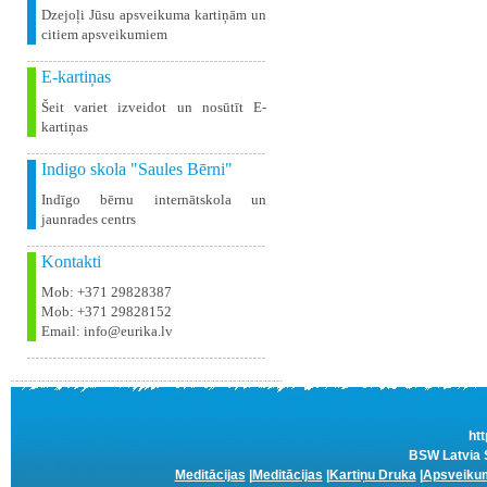
Dzejoļi Jūsu apsveikuma kartiņām un
citiem apsveikumiem
E-kartiņas
Šeit variet izveidot un nosūtīt E-
kartiņas
Indigo skola "Saules Bērni"
Indīgo bērnu internātskola un
jaunrades centrs
Kontakti
Mob: +371 29828387
Mob: +371 29828152
Email: info@eurika.lv
htt
BSW Latvia S
Meditācijas
|
Meditācijas
|
Kartiņu Druka
|
Apsveikum