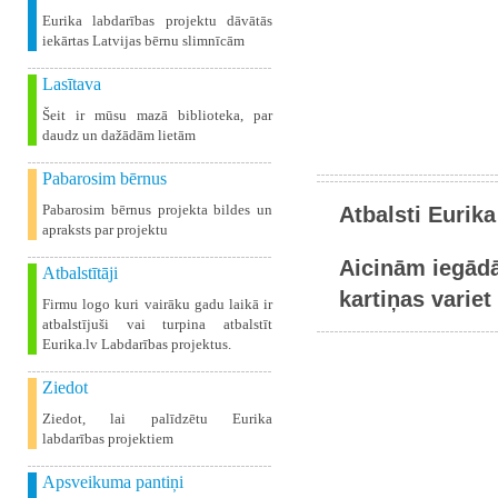
Eurika labdarības projektu dāvātās
iekārtas Latvijas bērnu slimnīcām
Lasītava
Šeit ir mūsu mazā biblioteka, par
daudz un dažādām lietām
Pabarosim bērnus
Pabarosim bērnus projekta bildes un
Atbalsti Eurika
apraksts par projektu
Aicinām iegādā
Atbalstītāji
kartiņas variet 
Firmu logo kuri vairāku gadu laikā ir
atbalstījuši vai turpina atbalstīt
Eurika.lv Labdarības projektus.
Ziedot
Ziedot, lai palīdzētu Eurika
labdarības projektiem
Apsveikuma pantiņi