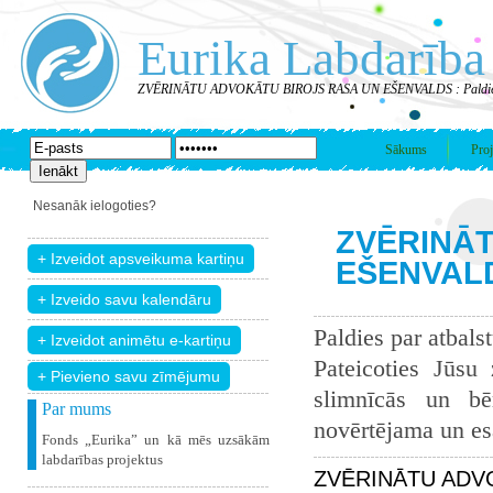
Eurika Labdarība
ZVĒRINĀTU ADVOKĀTU BIROJS RASA UN EŠENVALDS : Paldies
Sākums
Proj
Nesanāk ielogoties?
ZVĒRINĀ
EŠENVALDS
Paldies par atbals
Pateicoties Jūsu
+ Pievieno savu zīmējumu
slimnīcās un bē
Par mums
novērtējama un esam
Fonds „Eurika” un kā mēs uzsākām
labdarības projektus
ZVĒRINĀTU ADVO