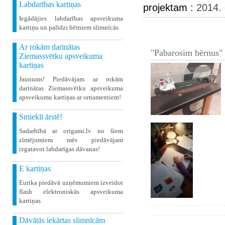
Labdarības kartiņas
projektam :
2014. 
Iegādājies labdarības apsveikuma
kartiņu un palīdzi bērniem slimnīcās
Ar rokām darinātas
"Pabarosim bērnus" 
Ziemassvētku apsveikuma
kartiņas
Jaunums! Piedāvājam ar rokām
darinātas Ziemassvētku apsveikuma
apsveikumu kartiņas ar ornamentiem!
Smiekli ārstē!
Sadarbībā ar origami.lv no šiem
zīmējumiem mēs piedāvājam
izgatavot labdarīgas dāvanas!
E kartiņas
Eurika piedāvā uzņēmumiem izveidot
flash elektroniskās apsveikuma
kartiņas
Dāvātās iekārtas slimnīcām