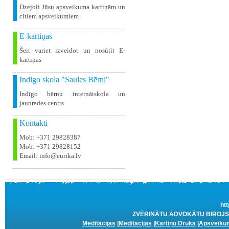
Dzejoļi Jūsu apsveikuma kartiņām un
citiem apsveikumiem
E-kartiņas
Šeit variet izveidot un nosūtīt E-
kartiņas
Indigo skola "Saules Bērni"
Indīgo bērnu internātskola un
jaunrades centrs
Kontakti
Mob: +371 29828387
Mob: +371 29828152
Email: info@eurika.lv
htt
ZVĒRINĀTU ADVOKĀTU BIROJS R
Meditācijas
|
Meditācijas
|
Kartiņu Druka
|
Apsveikum