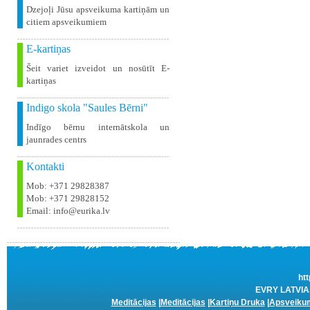
Dzejoļi Jūsu apsveikuma kartiņām un
citiem apsveikumiem
E-kartiņas
Šeit variet izveidot un nosūtīt E-
kartiņas
Indigo skola "Saules Bērni"
Indīgo bērnu internātskola un
jaunrades centrs
Kontakti
Mob: +371 29828387
Mob: +371 29828152
Email: info@eurika.lv
htt
EVRY LATVIA. 
Meditācijas
|
Meditācijas
|
Kartiņu Druka
|
Apsveikum