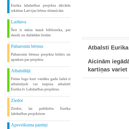
Eurika labdarības projektu dāvātās
iekārtas Latvijas bērnu slimnīcām
Lasītava
Šeit ir mūsu mazā biblioteka, par
daudz un dažādām lietām
Pabarosim bērnus
Atbalsti Eurika
Pabarosim bērnus projekta bildes un
apraksts par projektu
Aicinām iegādā
kartiņas variet 
Atbalstītāji
Firmu logo kuri vairāku gadu laikā ir
atbalstījuši vai turpina atbalstīt
Eurika.lv Labdarības projektus.
Ziedot
Ziedot, lai palīdzētu Eurika
labdarības projektiem
Apsveikuma pantiņi