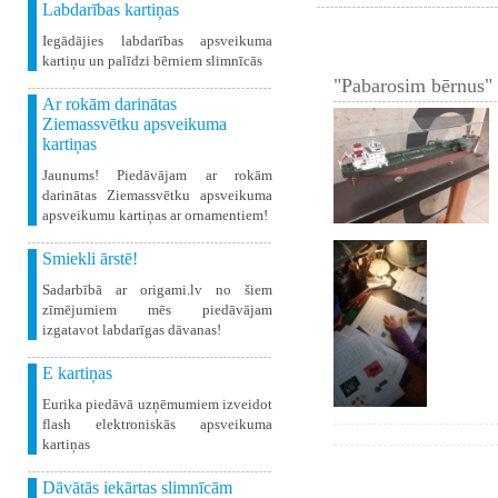
Labdarības kartiņas
Iegādājies labdarības apsveikuma
kartiņu un palīdzi bērniem slimnīcās
"Pabarosim bērnus" 
Ar rokām darinātas
Ziemassvētku apsveikuma
kartiņas
Jaunums! Piedāvājam ar rokām
darinātas Ziemassvētku apsveikuma
apsveikumu kartiņas ar ornamentiem!
Smiekli ārstē!
Sadarbībā ar origami.lv no šiem
zīmējumiem mēs piedāvājam
izgatavot labdarīgas dāvanas!
E kartiņas
Eurika piedāvā uzņēmumiem izveidot
flash elektroniskās apsveikuma
kartiņas
Dāvātās iekārtas slimnīcām