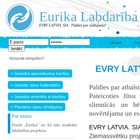
Eurika Labdarība
EVRY LATVIA. SIA : Paldies par ziedojumu!
Sākums
Proj
Nesanāk ielogoties?
EVRY LATV
Paldies par atbals
Pateicoties Jūsu
slimnīcās un bē
+ Pievieno savu zīmējumu
novērtējama un esam
Par mums
Fonds „Eurika” un kā mēs uzsākām
EVRY LATVIA. SIA
labdarības projektus
Ziemassvētku proj