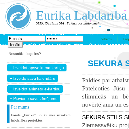
Eurika Labdarība
SEKURA STILS SIA : Paldies par ziedojumu!
Sākums
Proj
Nesanāk ielogoties?
SEKURA ST
Paldies par atbals
Pateicoties Jūsu
slimnīcās un bē
+ Pievieno savu zīmējumu
novērtējama un esam
Par mums
Fonds „Eurika” un kā mēs uzsākām
SEKURA STILS SIA
labdarības projektus
Ziemassvētku proj