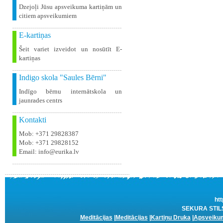
Dzejoļi Jūsu apsveikuma kartiņām un
citiem apsveikumiem
E-kartiņas
Šeit variet izveidot un nosūtīt E-
kartiņas
Indigo skola "Saules Bērni"
Indīgo bērnu internātskola un
jaunrades centrs
Kontakti
Mob: +371 29828387
Mob: +371 29828152
Email: info@eurika.lv
htt
SEKURA STILS 
Meditācijas
|
Meditācijas
|
Kartiņu Druka
|
Apsveikum