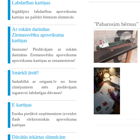
Labdarības kartiņas
Iegādājies labdarības apsveikuma
kartiņu un palīdzi bērniem slimnīcās
"Pabarosim bērnus" 
Ar rokām darinātas
Ziemassvētku apsveikuma
kartiņas
Jaunums! Piedāvājam ar rokām
darinātas Ziemassvētku apsveikuma
apsveikumu kartiņas ar ornamentiem!
Smiekli ārstē!
Sadarbībā ar origami.lv no šiem
zīmējumiem mēs piedāvājam
izgatavot labdarīgas dāvanas!
E kartiņas
Eurika piedāvā uzņēmumiem izveidot
flash elektroniskās apsveikuma
kartiņas
Dāvātās iekārtas slimnīcām