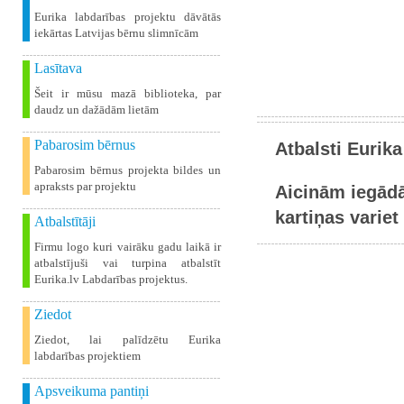
Eurika labdarības projektu dāvātās
iekārtas Latvijas bērnu slimnīcām
Lasītava
Šeit ir mūsu mazā biblioteka, par
daudz un dažādām lietām
Pabarosim bērnus
Atbalsti Eurika
Pabarosim bērnus projekta bildes un
apraksts par projektu
Aicinām iegādā
kartiņas variet 
Atbalstītāji
Firmu logo kuri vairāku gadu laikā ir
atbalstījuši vai turpina atbalstīt
Eurika.lv Labdarības projektus.
Ziedot
Ziedot, lai palīdzētu Eurika
labdarības projektiem
Apsveikuma pantiņi