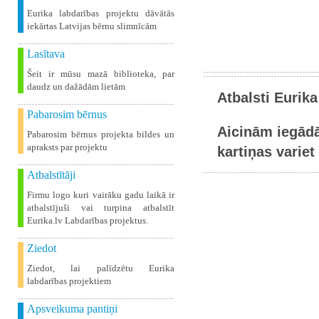
Eurika labdarības projektu dāvātās
iekārtas Latvijas bērnu slimnīcām
Lasītava
Šeit ir mūsu mazā biblioteka, par
daudz un dažādām lietām
Atbalsti Eurika
Pabarosim bērnus
Aicinām iegādā
Pabarosim bērnus projekta bildes un
apraksts par projektu
kartiņas variet 
Atbalstītāji
Firmu logo kuri vairāku gadu laikā ir
atbalstījuši vai turpina atbalstīt
Eurika.lv Labdarības projektus.
Ziedot
Ziedot, lai palīdzētu Eurika
labdarības projektiem
Apsveikuma pantiņi