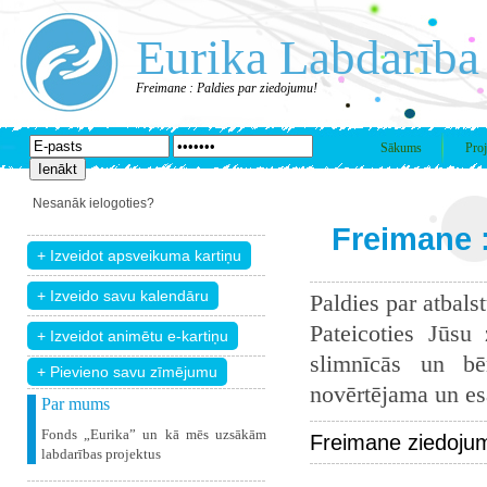
Eurika Labdarība
Freimane : Paldies par ziedojumu!
Sākums
Proj
Nesanāk ielogoties?
Freimane 
Paldies par atbals
Pateicoties Jūsu
slimnīcās un bē
+ Pievieno savu zīmējumu
novērtējama un esam
Par mums
Fonds „Eurika” un kā mēs uzsākām
Freimane ziedojum
labdarības projektus