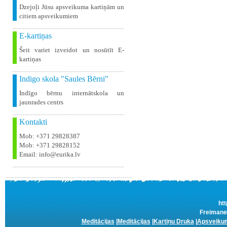
Dzejoļi Jūsu apsveikuma kartiņām un
citiem apsveikumiem
E-kartiņas
Šeit variet izveidot un nosūtīt E-
kartiņas
Indigo skola "Saules Bērni"
Indīgo bērnu internātskola un
jaunrades centrs
Kontakti
Mob: +371 29828387
Mob: +371 29828152
Email: info@eurika.lv
htt
Freimane 
Meditācijas
|
Meditācijas
|
Kartiņu Druka
|
Apsveikum