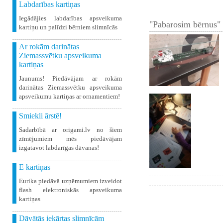
Labdarības kartiņas
Iegādājies labdarības apsveikuma
"Pabarosim bērnus" 
kartiņu un palīdzi bērniem slimnīcās
Ar rokām darinātas
Ziemassvētku apsveikuma
kartiņas
Jaunums! Piedāvājam ar rokām
darinātas Ziemassvētku apsveikuma
apsveikumu kartiņas ar ornamentiem!
Smiekli ārstē!
Sadarbībā ar origami.lv no šiem
zīmējumiem mēs piedāvājam
izgatavot labdarīgas dāvanas!
E kartiņas
Eurika piedāvā uzņēmumiem izveidot
flash elektroniskās apsveikuma
kartiņas
Dāvātās iekārtas slimnīcām