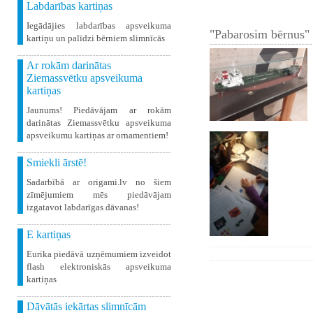
Labdarības kartiņas
Iegādājies labdarības apsveikuma
"Pabarosim bērnus" 
kartiņu un palīdzi bērniem slimnīcās
Ar rokām darinātas
Ziemassvētku apsveikuma
kartiņas
Jaunums! Piedāvājam ar rokām
darinātas Ziemassvētku apsveikuma
apsveikumu kartiņas ar ornamentiem!
Smiekli ārstē!
Sadarbībā ar origami.lv no šiem
zīmējumiem mēs piedāvājam
izgatavot labdarīgas dāvanas!
E kartiņas
Eurika piedāvā uzņēmumiem izveidot
flash elektroniskās apsveikuma
kartiņas
Dāvātās iekārtas slimnīcām