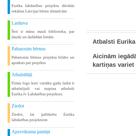
Eurika labdarības projektu dāvātās
iekārtas Latvijas bērnu slimnīcām
Lasītava
Šeit ir mūsu mazā biblioteka, par
daudz un dažādām lietām
Atbalsti Eurika
Pabarosim bērnus
Aicinām iegādā
Pabarosim bērnus projekta bildes un
apraksts par projektu
kartiņas variet 
Atbalstītāji
Firmu logo kuri vairāku gadu laikā ir
atbalstījuši vai turpina atbalstīt
Eurika.lv Labdarības projektus.
Ziedot
Ziedot, lai palīdzētu Eurika
labdarības projektiem
Apsveikuma pantiņi