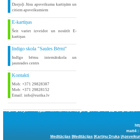
Dzejoļi Jūsu apsveikuma kartiņām un
citiem apsveikumiem
E-kartiņas
Šeit variet izveidot un nosūtīt E-
kartiņas
Indigo skola "Saules Bērni"
Indīgo bērnu internātskola un
jaunrades centrs
Kontakti
Mob: +371 29828387
Mob: +371 29828152
Email: info@eurika.lv
htt
matt4 :
Meditācijas
|
Meditācijas
|
Kartiņu Druka
|
Apsveikum