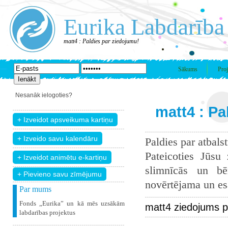
Eurika Labdarība
matt4 : Paldies par ziedojumu!
Sākums
Proj
Nesanāk ielogoties?
matt4 : Pa
Paldies par atbals
Pateicoties Jūsu
slimnīcās un bē
+ Pievieno savu zīmējumu
novērtējama un esam
Par mums
Fonds „Eurika” un kā mēs uzsākām
matt4 ziedojums p
labdarības projektus