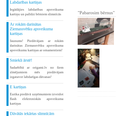
Labdarības kartiņas
Iegādājies labdarības apsveikuma
"Pabarosim bērnus" 
kartiņu un palīdzi bērniem slimnīcās
Ar rokām darinātas
Ziemassvētku apsveikuma
kartiņas
Jaunums! Piedāvājam ar rokām
darinātas Ziemassvētku apsveikuma
apsveikumu kartiņas ar ornamentiem!
Smiekli ārstē!
Sadarbībā ar origami.lv no šiem
zīmējumiem mēs piedāvājam
izgatavot labdarīgas dāvanas!
E kartiņas
Eurika piedāvā uzņēmumiem izveidot
flash elektroniskās apsveikuma
kartiņas
Dāvātās iekārtas slimnīcām