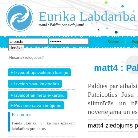
Eurika Labdarība
matt4 : Paldies par ziedojumu!
Sākums
Proj
Nesanāk ielogoties?
matt4 : Pa
Paldies par atbals
Pateicoties Jūsu
slimnīcās un bē
+ Pievieno savu zīmējumu
novērtējama un esam
Par mums
Fonds „Eurika” un kā mēs uzsākām
matt4 ziedojums p
labdarības projektus