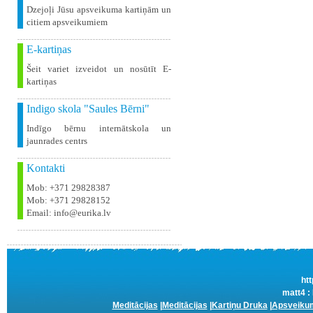
Dzejoļi Jūsu apsveikuma kartiņām un
citiem apsveikumiem
E-kartiņas
Šeit variet izveidot un nosūtīt E-
kartiņas
Indigo skola "Saules Bērni"
Indīgo bērnu internātskola un
jaunrades centrs
Kontakti
Mob: +371 29828387
Mob: +371 29828152
Email: info@eurika.lv
htt
matt4 :
Meditācijas
|
Meditācijas
|
Kartiņu Druka
|
Apsveikum