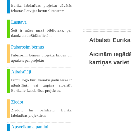
Eurika labdarības projektu dāvātās
iekārtas Latvijas bērnu slimnīcām
Lasītava
Šeit ir mūsu mazā biblioteka, par
daudz un dažādām lietām
Atbalsti Eurika
Pabarosim bērnus
Aicinām iegādā
Pabarosim bērnus projekta bildes un
apraksts par projektu
kartiņas variet 
Atbalstītāji
Firmu logo kuri vairāku gadu laikā ir
atbalstījuši vai turpina atbalstīt
Eurika.lv Labdarības projektus.
Ziedot
Ziedot, lai palīdzētu Eurika
labdarības projektiem
Apsveikuma pantiņi